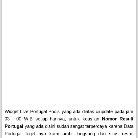
Widget Live Portugal Pools yang ada diatas diupdate pada jam
03 : 00 WIB setiap harinya, untuk keaslian
Nomor Result
Portugal
yang ada disini sudah sangat terpercaya karena Data
Portugal Togel nya kami ambil langsung dari situs resmi