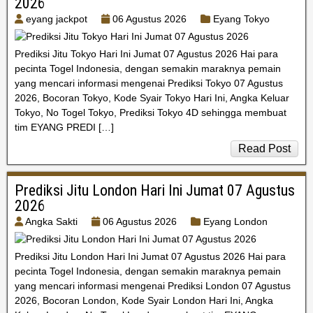
2026
eyang jackpot
06 Agustus 2026
Eyang Tokyo
Prediksi Jitu Tokyo Hari Ini Jumat 07 Agustus 2026 Hai para
pecinta Togel Indonesia, dengan semakin maraknya pemain
yang mencari informasi mengenai Prediksi Tokyo 07 Agustus
2026, Bocoran Tokyo, Kode Syair Tokyo Hari Ini, Angka Keluar
Tokyo, No Togel Tokyo, Prediksi Tokyo 4D sehingga membuat
tim EYANG PREDI […]
Read Post
Prediksi Jitu London Hari Ini Jumat 07 Agustus
2026
Angka Sakti
06 Agustus 2026
Eyang London
Prediksi Jitu London Hari Ini Jumat 07 Agustus 2026 Hai para
pecinta Togel Indonesia, dengan semakin maraknya pemain
yang mencari informasi mengenai Prediksi London 07 Agustus
2026, Bocoran London, Kode Syair London Hari Ini, Angka