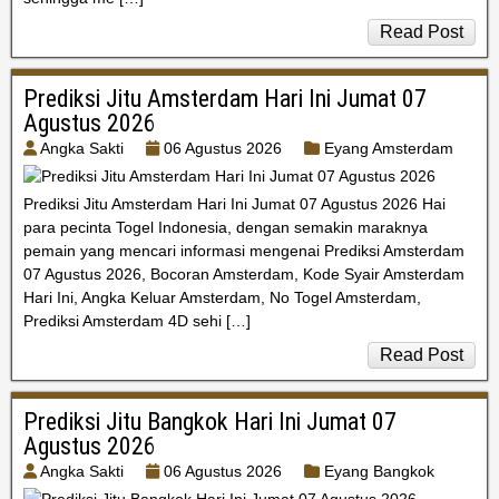
Read Post
Prediksi Jitu Amsterdam Hari Ini Jumat 07
Agustus 2026
Angka Sakti
06 Agustus 2026
Eyang Amsterdam
Prediksi Jitu Amsterdam Hari Ini Jumat 07 Agustus 2026 Hai
para pecinta Togel Indonesia, dengan semakin maraknya
pemain yang mencari informasi mengenai Prediksi Amsterdam
07 Agustus 2026, Bocoran Amsterdam, Kode Syair Amsterdam
Hari Ini, Angka Keluar Amsterdam, No Togel Amsterdam,
Prediksi Amsterdam 4D sehi […]
Read Post
Prediksi Jitu Bangkok Hari Ini Jumat 07
Agustus 2026
Angka Sakti
06 Agustus 2026
Eyang Bangkok