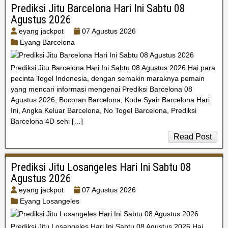
Prediksi Jitu Barcelona Hari Ini Sabtu 08
Agustus 2026
eyang jackpot
07 Agustus 2026
Eyang Barcelona
Prediksi Jitu Barcelona Hari Ini Sabtu 08 Agustus 2026 Hai para
pecinta Togel Indonesia, dengan semakin maraknya pemain
yang mencari informasi mengenai Prediksi Barcelona 08
Agustus 2026, Bocoran Barcelona, Kode Syair Barcelona Hari
Ini, Angka Keluar Barcelona, No Togel Barcelona, Prediksi
Barcelona 4D sehi […]
Read Post
Prediksi Jitu Losangeles Hari Ini Sabtu 08
Agustus 2026
eyang jackpot
07 Agustus 2026
Eyang Losangeles
Prediksi Jitu Losangeles Hari Ini Sabtu 08 Agustus 2026 Hai