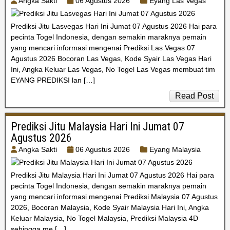
Angka Sakti
06 Agustus 2026
Eyang Las Vegas
Prediksi Jitu Lasvegas Hari Ini Jumat 07 Agustus 2026 Hai para
pecinta Togel Indonesia, dengan semakin maraknya pemain
yang mencari informasi mengenai Prediksi Las Vegas 07
Agustus 2026 Bocoran Las Vegas, Kode Syair Las Vegas Hari
Ini, Angka Keluar Las Vegas, No Togel Las Vegas membuat tim
EYANG PREDIKSI lan […]
Read Post
Prediksi Jitu Malaysia Hari Ini Jumat 07
Agustus 2026
Angka Sakti
06 Agustus 2026
Eyang Malaysia
Prediksi Jitu Malaysia Hari Ini Jumat 07 Agustus 2026 Hai para
pecinta Togel Indonesia, dengan semakin maraknya pemain
yang mencari informasi mengenai Prediksi Malaysia 07 Agustus
2026, Bocoran Malaysia, Kode Syair Malaysia Hari Ini, Angka
Keluar Malaysia, No Togel Malaysia, Prediksi Malaysia 4D
sehingga me […]