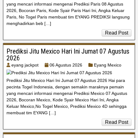
yang mencari informasi mengenai Prediksi Paris 08 Agustus
2026, Bocoran Paris, Kode Syair Paris Hari Ini, Angka Keluar
Paris, No Togel Paris membuat tim EYANG PREDIKSI langsung
menghadirkan beb […]
Read Post
Prediksi Jitu Mexico Hari Ini Jumat 07 Agustus
2026
eyang jackpot
06 Agustus 2026
Eyang Mexico
Prediksi Jitu Mexico Hari Ini Jumat 07 Agustus 2026 Hai para
pecinta Togel Indonesia, dengan semakin maraknya pemain
yang mencari informasi mengenai Prediksi Mexico 07 Agustus
2026, Bocoran Mexico, Kode Syair Mexico Hari Ini, Angka
Keluar Mexico,No Togel Mexico, Prediksi Mexico 4D sehingga
membuat tim EYANG […]
Read Post