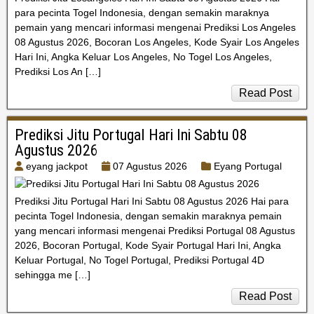
para pecinta Togel Indonesia, dengan semakin maraknya
pemain yang mencari informasi mengenai Prediksi Los Angeles
08 Agustus 2026, Bocoran Los Angeles, Kode Syair Los Angeles
Hari Ini, Angka Keluar Los Angeles, No Togel Los Angeles,
Prediksi Los An […]
Read Post
Prediksi Jitu Portugal Hari Ini Sabtu 08
Agustus 2026
eyang jackpot
07 Agustus 2026
Eyang Portugal
Prediksi Jitu Portugal Hari Ini Sabtu 08 Agustus 2026 Hai para
pecinta Togel Indonesia, dengan semakin maraknya pemain
yang mencari informasi mengenai Prediksi Portugal 08 Agustus
2026, Bocoran Portugal, Kode Syair Portugal Hari Ini, Angka
Keluar Portugal, No Togel Portugal, Prediksi Portugal 4D
sehingga me […]
Read Post