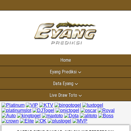
Home
Eyang Prediksi
Data Eyang
Live Draw Toto