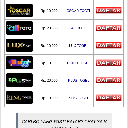
Rp. 10.000
OSCAR TOGEL
Rp. 20.000
ALI TOTO
Rp. 10.000
LUX TOGEL
Rp. 10.000
BINGO TOGEL
Rp. 20.000
PLUS TOGEL
Rp. 10.000
KING TOGEL
CARI BO YANG PASTI BAYAR? CHAT SAJA