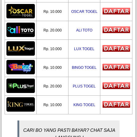
Rp. 10.000
OSCAR TOGEL
Rp. 20.000
ALI TOTO
Rp. 10.000
LUX TOGEL
Rp. 10.000
BINGO TOGEL
Rp. 20.000
PLUS TOGEL
Rp. 10.000
KING TOGEL
CARI BO YANG PASTI BAYAR? CHAT SAJA