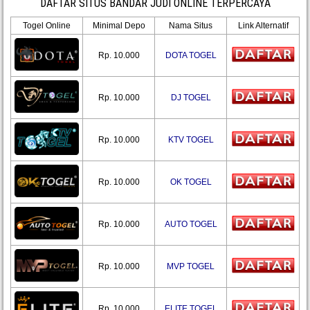
DAFTAR SITUS BANDAR JUDI ONLINE TERPERCAYA
Togel Online
Minimal Depo
Nama Situs
Link Alternatif
Rp. 10.000
DOTA TOGEL
Rp. 10.000
DJ TOGEL
Rp. 10.000
KTV TOGEL
Rp. 10.000
OK TOGEL
Rp. 10.000
AUTO TOGEL
Rp. 10.000
MVP TOGEL
Rp. 10.000
ELITE TOGEL