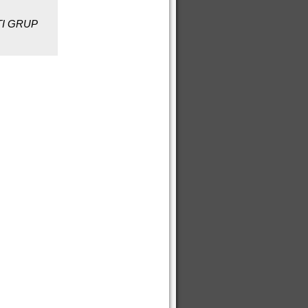
TI GRUP