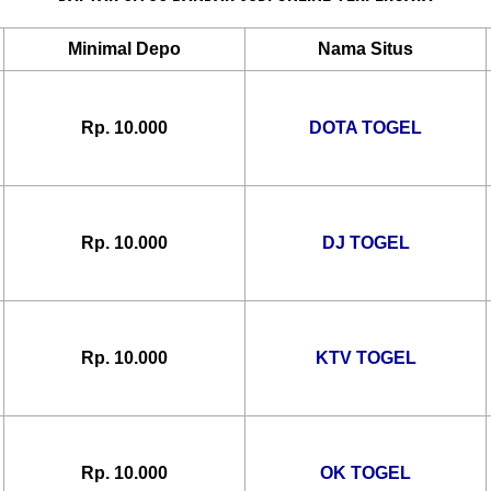
Minimal Depo
Nama Situs
Rp. 10.000
DOTA TOGEL
Rp. 10.000
DJ TOGEL
Rp. 10.000
KTV TOGEL
Rp. 10.000
OK TOGEL