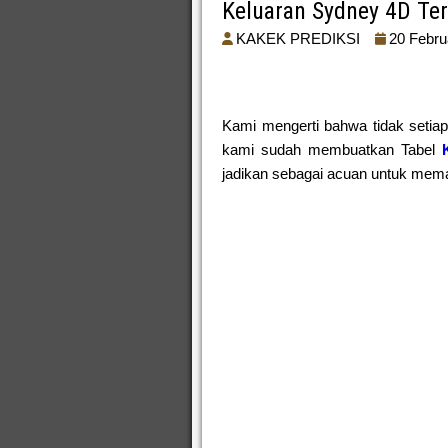
Keluaran Sydney 4D Ter
KAKEK PREDIKSI
20 Febru
Kami mengerti bahwa tidak setia
kami sudah membuatkan Tabel
jadikan sebagai acuan untuk mem