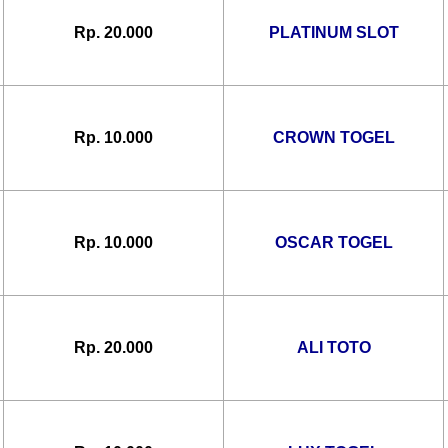
Rp. 20.000
PLATINUM SLOT
Rp. 10.000
CROWN TOGEL
Rp. 10.000
OSCAR TOGEL
Rp. 20.000
ALI TOTO