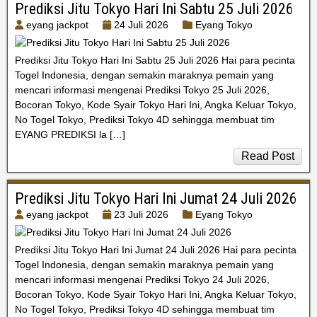
Prediksi Jitu Tokyo Hari Ini Sabtu 25 Juli 2026
eyang jackpot
24 Juli 2026
Eyang Tokyo
Prediksi Jitu Tokyo Hari Ini Sabtu 25 Juli 2026 Hai para pecinta
Togel Indonesia, dengan semakin maraknya pemain yang
mencari informasi mengenai Prediksi Tokyo 25 Juli 2026,
Bocoran Tokyo, Kode Syair Tokyo Hari Ini, Angka Keluar Tokyo,
No Togel Tokyo, Prediksi Tokyo 4D sehingga membuat tim
EYANG PREDIKSI la […]
Read Post
Prediksi Jitu Tokyo Hari Ini Jumat 24 Juli 2026
eyang jackpot
23 Juli 2026
Eyang Tokyo
Prediksi Jitu Tokyo Hari Ini Jumat 24 Juli 2026 Hai para pecinta
Togel Indonesia, dengan semakin maraknya pemain yang
mencari informasi mengenai Prediksi Tokyo 24 Juli 2026,
Bocoran Tokyo, Kode Syair Tokyo Hari Ini, Angka Keluar Tokyo,
No Togel Tokyo, Prediksi Tokyo 4D sehingga membuat tim