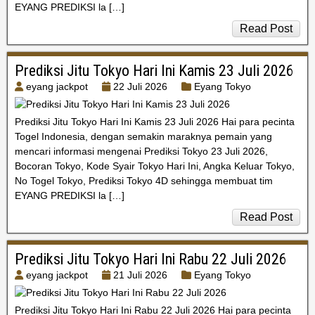
EYANG PREDIKSI la […]
Read Post
Prediksi Jitu Tokyo Hari Ini Kamis 23 Juli 2026
eyang jackpot
22 Juli 2026
Eyang Tokyo
Prediksi Jitu Tokyo Hari Ini Kamis 23 Juli 2026 Hai para pecinta
Togel Indonesia, dengan semakin maraknya pemain yang
mencari informasi mengenai Prediksi Tokyo 23 Juli 2026,
Bocoran Tokyo, Kode Syair Tokyo Hari Ini, Angka Keluar Tokyo,
No Togel Tokyo, Prediksi Tokyo 4D sehingga membuat tim
EYANG PREDIKSI la […]
Read Post
Prediksi Jitu Tokyo Hari Ini Rabu 22 Juli 2026
eyang jackpot
21 Juli 2026
Eyang Tokyo
Prediksi Jitu Tokyo Hari Ini Rabu 22 Juli 2026 Hai para pecinta