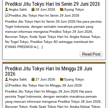
Prediksi Jitu Tokyo Hari Ini Senin 29 Juni 2026
Angka Sakti
28 Juni 2026
Eyang Tokyo
Prediksi Jitu Tokyo Hari Ini Senin 29 Juni 2026 Hai para pecinta
Togel Indonesia, dengan semakin maraknya pemain yang
mencari informasi mengenai Prediksi Tokyo 29 Juni 2026,
Bocoran Tokyo, Kode Syair Tokyo Hari Ini, Angka Keluar Tokyo,
No Togel Tokyo, Prediksi Tokyo 4D sehingga membuat tim
EYANG PREDIKSI la […]
Read Post
Prediksi Jitu Tokyo Hari Ini Minggu 28 Juni
2026
Angka Sakti
27 Juni 2026
Eyang Tokyo
Prediksi Jitu Tokyo Hari Ini Minggu 28 Juni 2026 Hai para
pecinta Togel Indonesia, dengan semakin maraknya pemain
yang mencari informasi mengenai Prediksi Tokyo 28 Juni 2026,
Bocoran Tokyo, Kode Syair Tokyo Hari Ini, Angka Keluar Tokyo,