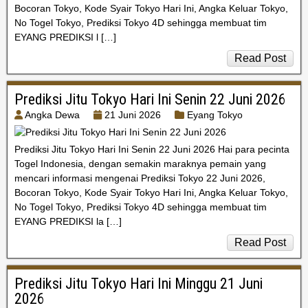
Bocoran Tokyo, Kode Syair Tokyo Hari Ini, Angka Keluar Tokyo,
No Togel Tokyo, Prediksi Tokyo 4D sehingga membuat tim
EYANG PREDIKSI l […]
Read Post
Prediksi Jitu Tokyo Hari Ini Senin 22 Juni 2026
Angka Dewa
21 Juni 2026
Eyang Tokyo
Prediksi Jitu Tokyo Hari Ini Senin 22 Juni 2026 Hai para pecinta
Togel Indonesia, dengan semakin maraknya pemain yang
mencari informasi mengenai Prediksi Tokyo 22 Juni 2026,
Bocoran Tokyo, Kode Syair Tokyo Hari Ini, Angka Keluar Tokyo,
No Togel Tokyo, Prediksi Tokyo 4D sehingga membuat tim
EYANG PREDIKSI la […]
Read Post
Prediksi Jitu Tokyo Hari Ini Minggu 21 Juni
2026