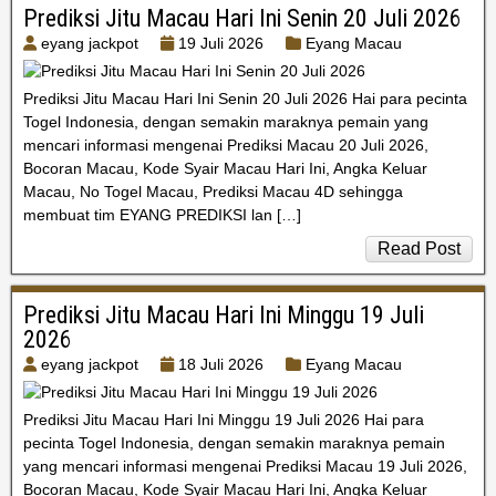
Prediksi Jitu Macau Hari Ini Senin 20 Juli 2026
eyang jackpot
19 Juli 2026
Eyang Macau
Prediksi Jitu Macau Hari Ini Senin 20 Juli 2026 Hai para pecinta
Togel Indonesia, dengan semakin maraknya pemain yang
mencari informasi mengenai Prediksi Macau 20 Juli 2026,
Bocoran Macau, Kode Syair Macau Hari Ini, Angka Keluar
Macau, No Togel Macau, Prediksi Macau 4D sehingga
membuat tim EYANG PREDIKSI lan […]
Read Post
Prediksi Jitu Macau Hari Ini Minggu 19 Juli
2026
eyang jackpot
18 Juli 2026
Eyang Macau
Prediksi Jitu Macau Hari Ini Minggu 19 Juli 2026 Hai para
pecinta Togel Indonesia, dengan semakin maraknya pemain
yang mencari informasi mengenai Prediksi Macau 19 Juli 2026,
Bocoran Macau, Kode Syair Macau Hari Ini, Angka Keluar