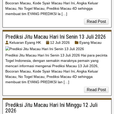
Bocoran Macau, Kode Syair Macau Hari Ini, Angka Keluar
Macau, No Togel Macau, Prediksi Macau 4D sehingga
membuat tim EYANG PREDIKSI la […]
Read Post
Prediksi Jitu Macau Hari Ini Senin 13 Juli 2026
Keluaran Eyang HK
12 Juli 2026
Eyang Macau
Prediksi Jitu Macau Hari Ini Senin 13 Juli 2026 Hai para pecinta
Togel Indonesia, dengan semakin maraknya pemain yang
mencari informasi mengenai Prediksi Macau 13 Juli 2026,
Bocoran Macau, Kode Syair Macau Hari Ini, Angka Keluar
Macau, No Togel Macau, Prediksi Macau 4D sehingga
membuat tim EYANG PREDIKSI lan […]
Read Post
Prediksi Jitu Macau Hari Ini Minggu 12 Juli
2026