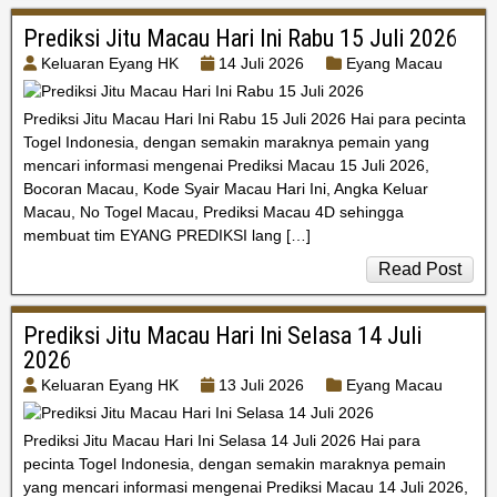
Prediksi Jitu Macau Hari Ini Rabu 15 Juli 2026
Keluaran Eyang HK
14 Juli 2026
Eyang Macau
Prediksi Jitu Macau Hari Ini Rabu 15 Juli 2026 Hai para pecinta
Togel Indonesia, dengan semakin maraknya pemain yang
mencari informasi mengenai Prediksi Macau 15 Juli 2026,
Bocoran Macau, Kode Syair Macau Hari Ini, Angka Keluar
Macau, No Togel Macau, Prediksi Macau 4D sehingga
membuat tim EYANG PREDIKSI lang […]
Read Post
Prediksi Jitu Macau Hari Ini Selasa 14 Juli
2026
Keluaran Eyang HK
13 Juli 2026
Eyang Macau
Prediksi Jitu Macau Hari Ini Selasa 14 Juli 2026 Hai para
pecinta Togel Indonesia, dengan semakin maraknya pemain
yang mencari informasi mengenai Prediksi Macau 14 Juli 2026,