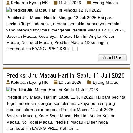
Keluaran Eyang HK
11 Juli 2026
Eyang Macau
Prediksi Jitu Macau Hari Ini Minggu 12 Juli 2026 Hai para
pecinta Togel Indonesia, dengan semakin maraknya pemain
yang mencari informasi mengenai Prediksi Macau 12 Juli 2026,
Bocoran Macau, Kode Syair Macau Hari Ini, Angka Keluar
Macau, No Togel Macau, Prediksi Macau 4D sehingga
membuat tim EYANG PREDIKSI la […]
Read Post
Prediksi Jitu Macau Hari Ini Sabtu 11 Juli 2026
Keluaran Eyang HK
10 Juli 2026
Eyang Macau
Prediksi Jitu Macau Hari Ini Sabtu 11 Juli 2026 Hai para pecinta
Togel Indonesia, dengan semakin maraknya pemain yang
mencari informasi mengenai Prediksi Macau 11 Juli 2026,
Bocoran Macau, Kode Syair Macau Hari Ini, Angka Keluar
Macau, No Togel Macau, Prediksi Macau 4D sehingga
membuat tim EYANG PREDIKSI lan […]