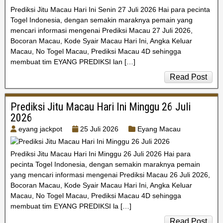
Prediksi Jitu Macau Hari Ini Senin 27 Juli 2026 Hai para pecinta
Togel Indonesia, dengan semakin maraknya pemain yang
mencari informasi mengenai Prediksi Macau 27 Juli 2026,
Bocoran Macau, Kode Syair Macau Hari Ini, Angka Keluar
Macau, No Togel Macau, Prediksi Macau 4D sehingga
membuat tim EYANG PREDIKSI lan […]
Read Post
Prediksi Jitu Macau Hari Ini Minggu 26 Juli
2026
eyang jackpot
25 Juli 2026
Eyang Macau
Prediksi Jitu Macau Hari Ini Minggu 26 Juli 2026 Hai para
pecinta Togel Indonesia, dengan semakin maraknya pemain
yang mencari informasi mengenai Prediksi Macau 26 Juli 2026,
Bocoran Macau, Kode Syair Macau Hari Ini, Angka Keluar
Macau, No Togel Macau, Prediksi Macau 4D sehingga
membuat tim EYANG PREDIKSI la […]
Read Post