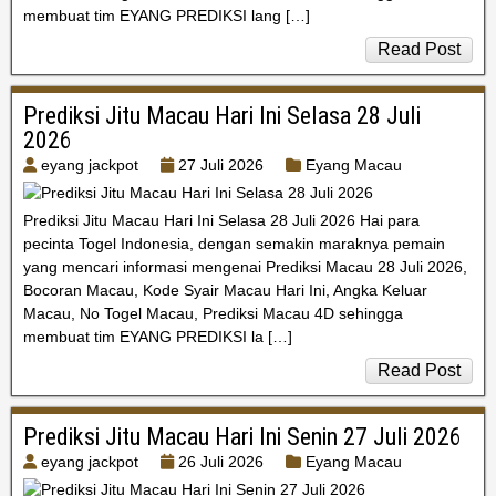
membuat tim EYANG PREDIKSI lang […]
Read Post
Prediksi Jitu Macau Hari Ini Selasa 28 Juli
2026
eyang jackpot
27 Juli 2026
Eyang Macau
Prediksi Jitu Macau Hari Ini Selasa 28 Juli 2026 Hai para
pecinta Togel Indonesia, dengan semakin maraknya pemain
yang mencari informasi mengenai Prediksi Macau 28 Juli 2026,
Bocoran Macau, Kode Syair Macau Hari Ini, Angka Keluar
Macau, No Togel Macau, Prediksi Macau 4D sehingga
membuat tim EYANG PREDIKSI la […]
Read Post
Prediksi Jitu Macau Hari Ini Senin 27 Juli 2026
eyang jackpot
26 Juli 2026
Eyang Macau