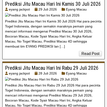
Prediksi Jitu Macau Hari Ini Kamis 30 Juli 2026
eyang jackpot
29 Juli 2026
Eyang Macau
Prediksi Jitu Macau Hari Ini Kamis 30 Juli 2026 Hai para pecinta
Togel Indonesia, dengan semakin maraknya pemain yang
mencari informasi mengenai Prediksi Macau 30 Juli 2026,
Bocoran Macau, Kode Syair Macau Hari Ini, Angka Keluar
Macau, No Togel Macau, Prediksi Macau 4D sehingga
membuat tim EYANG PREDIKSI lan […]
Read Post
Prediksi Jitu Macau Hari Ini Rabu 29 Juli 2026
eyang jackpot
28 Juli 2026
Eyang Macau
Prediksi Jitu Macau Hari Ini Rabu 29 Juli 2026 Hai para pecinta
Togel Indonesia, dengan semakin maraknya pemain yang
mencari informasi mengenai Prediksi Macau 29 Juli 2026,
Bocoran Macau, Kode Syair Macau Hari Ini, Angka Keluar
Macau, No Togel Macau, Prediksi Macau 4D sehingga