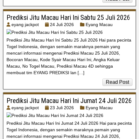
Prediksi Jitu Macau Hari Ini Sabtu 25 Juli 2026
eyang jackpot
24 Juli 2026
Eyang Macau
Prediksi Jitu Macau Hari Ini Sabtu 25 Juli 2026 Hai para pecinta
Togel Indonesia, dengan semakin maraknya pemain yang
mencari informasi mengenai Prediksi Macau 25 Juli 2026,
Bocoran Macau, Kode Syair Macau Hari Ini, Angka Keluar
Macau, No Togel Macau, Prediksi Macau 4D sehingga
membuat tim EYANG PREDIKSI lan […]
Read Post
Prediksi Jitu Macau Hari Ini Jumat 24 Juli 2026
eyang jackpot
23 Juli 2026
Eyang Macau
Prediksi Jitu Macau Hari Ini Jumat 24 Juli 2026 Hai para pecinta
Togel Indonesia, dengan semakin maraknya pemain yang
mencari informasi mengenai Prediksi Macau 24 Juli 2026,