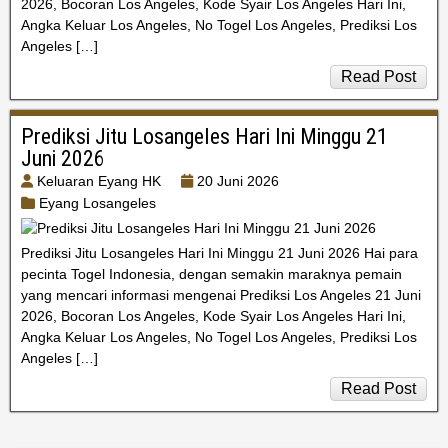
2026, Bocoran Los Angeles, Kode Syair Los Angeles Hari Ini,
Angka Keluar Los Angeles, No Togel Los Angeles, Prediksi Los
Angeles […]
Read Post
Prediksi Jitu Losangeles Hari Ini Minggu 21
Juni 2026
Keluaran Eyang HK
20 Juni 2026
Eyang Losangeles
Prediksi Jitu Losangeles Hari Ini Minggu 21 Juni 2026 Hai para
pecinta Togel Indonesia, dengan semakin maraknya pemain
yang mencari informasi mengenai Prediksi Los Angeles 21 Juni
2026, Bocoran Los Angeles, Kode Syair Los Angeles Hari Ini,
Angka Keluar Los Angeles, No Togel Los Angeles, Prediksi Los
Angeles […]
Read Post