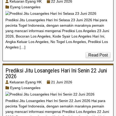
Keluaran Eyang HK
22 Juni 2026
Eyang Losangeles
Prediksi Jitu Losangeles Hari Ini Selasa 23 Juni 2026 Hai para
pecinta Togel Indonesia, dengan semakin maraknya pemain
yang mencari informasi mengenai Prediksi Los Angeles 23 Juni
2026, Bocoran Los Angeles, Kode Syair Los Angeles Hari Ini,
Angka Keluar Los Angeles, No Togel Los Angeles, Prediksi Los
Angeles […]
Read Post
Prediksi Jitu Losangeles Hari Ini Senin 22 Juni
2026
Keluaran Eyang HK
21 Juni 2026
Eyang Losangeles
Prediksi Jitu Losangeles Hari Ini Senin 22 Juni 2026 Hai para
pecinta Togel Indonesia, dengan semakin maraknya pemain
yang mencari informasi mengenai Prediksi Los Angeles 22 Juni