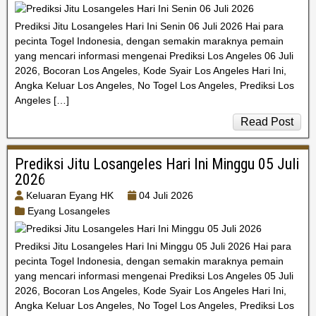
Prediksi Jitu Losangeles Hari Ini Senin 06 Juli 2026 Hai para
pecinta Togel Indonesia, dengan semakin maraknya pemain
yang mencari informasi mengenai Prediksi Los Angeles 06 Juli
2026, Bocoran Los Angeles, Kode Syair Los Angeles Hari Ini,
Angka Keluar Los Angeles, No Togel Los Angeles, Prediksi Los
Angeles […]
Read Post
Prediksi Jitu Losangeles Hari Ini Minggu 05 Juli
2026
Keluaran Eyang HK
04 Juli 2026
Eyang Losangeles
Prediksi Jitu Losangeles Hari Ini Minggu 05 Juli 2026 Hai para
pecinta Togel Indonesia, dengan semakin maraknya pemain
yang mencari informasi mengenai Prediksi Los Angeles 05 Juli
2026, Bocoran Los Angeles, Kode Syair Los Angeles Hari Ini,
Angka Keluar Los Angeles, No Togel Los Angeles, Prediksi Los