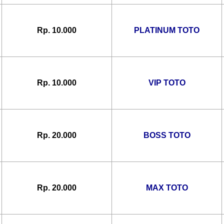
Rp. 10.000
PLATINUM TOTO
Rp. 10.000
VIP TOTO
Rp. 20.000
BOSS TOTO
Rp. 20.000
MAX TOTO