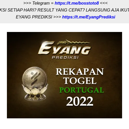
>>> Telegram =
https://t.me/bosstoto8
<<<
KSI SETIAP HARI? RESULT YANG CEPAT? LANGSUNG AJA IKU
EYANG PREDIKSI >>>
https://t.me/EyangPrediksi