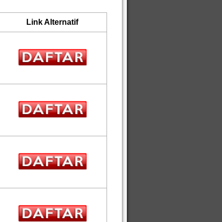
Link Alternatif