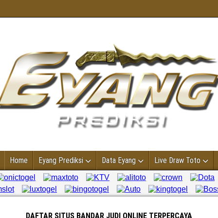
Home
Eyang Prediksi
Data Eyang
Live Draw Toto
DAFTAR SITUS BANDAR JUDI ONLINE TERPERCAYA