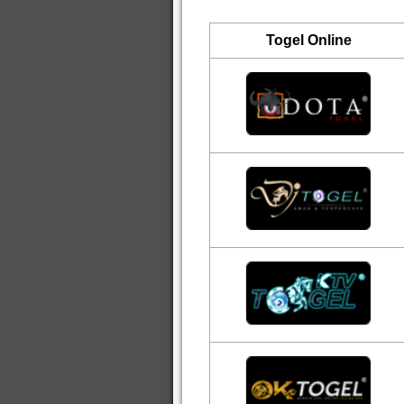
Togel Online