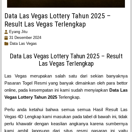
Data Las Vegas Lottery Tahun 2025 –
Result Las Vegas Terlengkap
Eyang Jitu
31 Desember 2024
Data Las Vegas
Data Las Vegas Lottery Tahun 2025 – Result
Las Vegas Terlengkap
Las Vegas merupakan salah satu dari sekian banyaknya
Pasaran Togel Resmi yang banyak dimainkan oleh para bettor
online, pada kesempatan ini kami sudah menyiapkan
Data Las
Vegas Lottery Tahun 2025
Terlengkap.
Perlu anda ketahui bahwa semua semua Hasil Result Las
Vegas 4D Lengkap kami masukan pada tabel di bawah ini, tidak
perlu khawatir dengan keaslian angkanya karena sumbernya
kami ambil langsung dari situs resmi pasaran ini yaitu