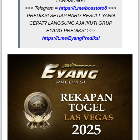
LANGSUNG !
>>> Telegram =
https://t.me/bosstoto8
<<<
PREDIKSI SETIAP HARI? RESULT YANG
CEPAT? LANGSUNG AJA IKUTI GRUP
EYANG PREDIKSI >>>
https://t.me/EyangPrediksi