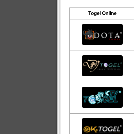
Togel Online