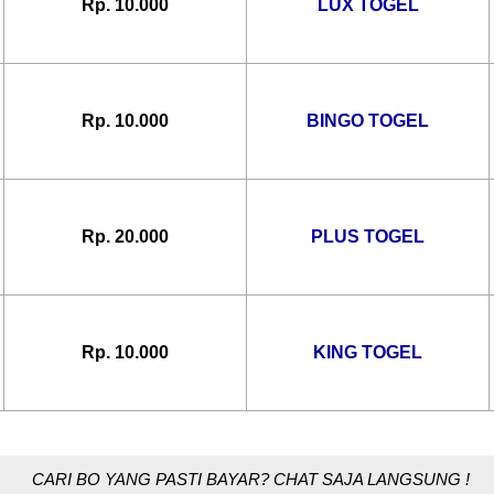
Rp. 10.000
LUX TOGEL
Rp. 10.000
BINGO TOGEL
Rp. 20.000
PLUS TOGEL
Rp. 10.000
KING TOGEL
CARI BO YANG PASTI BAYAR? CHAT SAJA LANGSUNG !