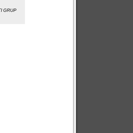
TI GRUP