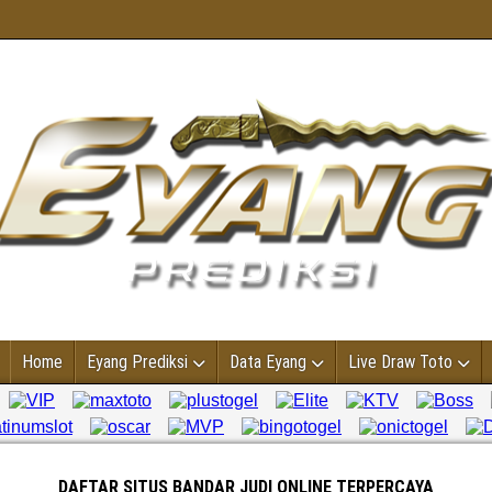
Home
Eyang Prediksi
Data Eyang
Live Draw Toto
DAFTAR SITUS BANDAR JUDI ONLINE TERPERCAYA