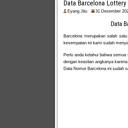
Data Barcelona Lottery
Eyang Jitu
31 Desember 20
Data B
Barcelona merupakan salah satu 
kesempatan ini kami sudah meny
Perlu anda ketahui bahwa semua s
dengan keaslian angkanya karena 
Data Nomor Barcelona ini sudah s