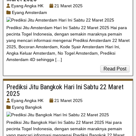
Eyang Angka HK
21 Maret 2025
Eyang Amsterdam
Prediksi Jitu Amsterdam Hari Ini Sabtu 22 Maret 2025 Hai para
pecinta Togel Indonesia, dengan semakin maraknya pemain
yang mencari informasi mengenai Prediksi Amsterdam 22 Maret
2025, Bocoran Amsterdam, Kode Syair Amsterdam Hari Ini,
Angka Keluar Amsterdam, No Togel Amsterdam, Prediksi
Amsterdam 4D sehingga […]
Read Post
Prediksi Jitu Bangkok Hari Ini Sabtu 22 Maret
2025
Eyang Angka HK
21 Maret 2025
Eyang Bangkok
Prediksi Jitu Bangkok Hari Ini Sabtu 22 Maret 2025 Hai para
pecinta Togel Indonesia, dengan semakin maraknya pemain
yang mencari informasi mengenai Prediksi Bangkok 22 Maret