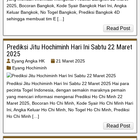
2025, Bocoran Bangkok, Kode Syair Bangkok Hari Ini, Angka
Keluar Bangkok, No Togel Bangkok, Prediksi Bangkok 4D
sehingga membuat tim E […]
Read Post
Prediksi Jitu Hochiminh Hari Ini Sabtu 22 Maret
2025
Eyang Angka HK
21 Maret 2025
Eyang Hochiminh
Prediksi Jitu Hochiminh Hari Ini Sabtu 22 Maret 2025 Hai para
pecinta Togel Indonesia, dengan semakin maraknya pemain
yang mencari informasi mengenai Prediksi Ho Chi Minh 22
Maret 2025, Bocoran Ho Chi Minh, Kode Syair Ho Chi Minh Hari
Ini, Angka Keluar Ho Chi Minh, No Togel Ho Chi Minh, Prediksi
Ho Chi Minh […]
Read Post