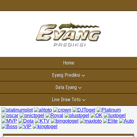
Home
Eyang Prediksi
Data Eyang
Live Draw Toto