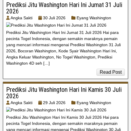
Prediksi Jitu Washington Hari Ini Jumat 31 Juli
2026
Angka Sakti
30 Juli 2026
Eyang Washington
Prediksi Jitu Washington Hari Ini Jumat 31 Juli 2026 Hai para
pecinta Togel Indonesia, dengan semakin maraknya pemain
yang mencari informasi mengenai Prediksi Washington 31 Juli
2026, Bocoran Washington, Kode Syair Washington Hari Ini,
Angka Keluar Washington, No Togel Washington, Prediksi
Washington 4D seh […]
Read Post
Prediksi Jitu Washington Hari Ini Kamis 30 Juli
2026
Angka Sakti
29 Juli 2026
Eyang Washington
Prediksi Jitu Washington Hari Ini Kamis 30 Juli 2026 Hai para
pecinta Togel Indonesia, dengan semakin maraknya pemain
yang mencari informasi mengenai Prediksi Washington 30 Juli