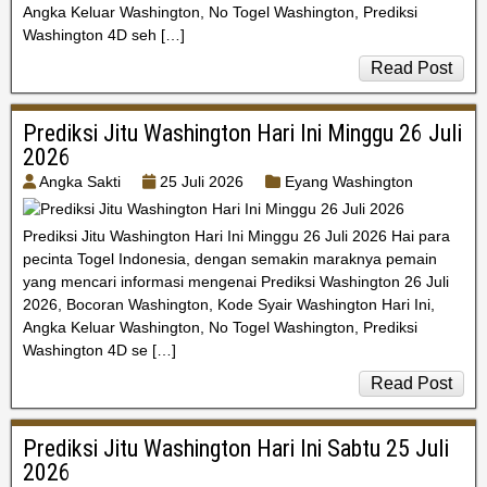
Angka Keluar Washington, No Togel Washington, Prediksi
Washington 4D seh […]
Read Post
Prediksi Jitu Washington Hari Ini Minggu 26 Juli
2026
Angka Sakti
25 Juli 2026
Eyang Washington
Prediksi Jitu Washington Hari Ini Minggu 26 Juli 2026 Hai para
pecinta Togel Indonesia, dengan semakin maraknya pemain
yang mencari informasi mengenai Prediksi Washington 26 Juli
2026, Bocoran Washington, Kode Syair Washington Hari Ini,
Angka Keluar Washington, No Togel Washington, Prediksi
Washington 4D se […]
Read Post
Prediksi Jitu Washington Hari Ini Sabtu 25 Juli
2026