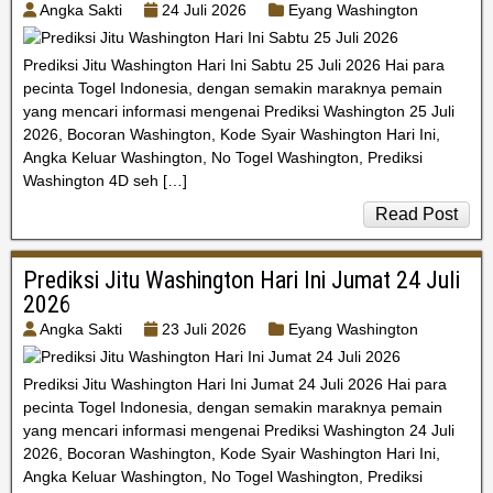
Angka Sakti
24 Juli 2026
Eyang Washington
Prediksi Jitu Washington Hari Ini Sabtu 25 Juli 2026 Hai para
pecinta Togel Indonesia, dengan semakin maraknya pemain
yang mencari informasi mengenai Prediksi Washington 25 Juli
2026, Bocoran Washington, Kode Syair Washington Hari Ini,
Angka Keluar Washington, No Togel Washington, Prediksi
Washington 4D seh […]
Read Post
Prediksi Jitu Washington Hari Ini Jumat 24 Juli
2026
Angka Sakti
23 Juli 2026
Eyang Washington
Prediksi Jitu Washington Hari Ini Jumat 24 Juli 2026 Hai para
pecinta Togel Indonesia, dengan semakin maraknya pemain
yang mencari informasi mengenai Prediksi Washington 24 Juli
2026, Bocoran Washington, Kode Syair Washington Hari Ini,
Angka Keluar Washington, No Togel Washington, Prediksi