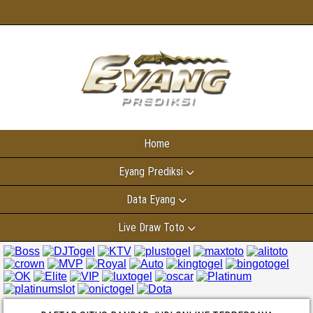
Home
Eyang Prediksi
Data Eyang
Live Draw Toto