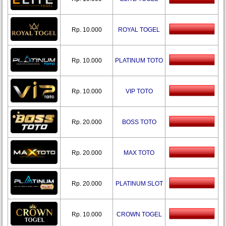
Rp. 10.000
ROYAL TOGEL
Rp. 10.000
PLATINUM TOTO
Rp. 10.000
VIP TOTO
Rp. 20.000
BOSS TOTO
Rp. 20.000
MAX TOTO
Rp. 20.000
PLATINUM SLOT
Rp. 10.000
CROWN TOGEL