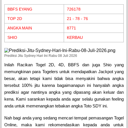
BBFS EYANG
726178
TOP 2D
21 - 78 - 76
ANGKA MAIN
8771
SHIO
KERBAU
Prediksi Jitu Sydney Hari Ini Rabu 08 Juli 2026
Inilah Racikan Togel 2D, 4D, BBFS dan juga Shio yang
memungkinan para Togelers untuk mendapatkan Jackpot yang
besar, akan tetapi kami tidak bisa menyakini bahwa angka
tersebut 100% jitu karena bagaimanapun ini hanyalah angka
prediksi agar nantinya angka yang dipasang akan keluar dan
kena. Kami sarankan kepada anda agar selalu gunakan feeling
anda untuk memenangkan tebakan angka Toto SDY ini.
Nah bagi anda yang sedang mencari tempat pemasangan Togel
Online, maka kami rekomendasikan kepada anda untuk