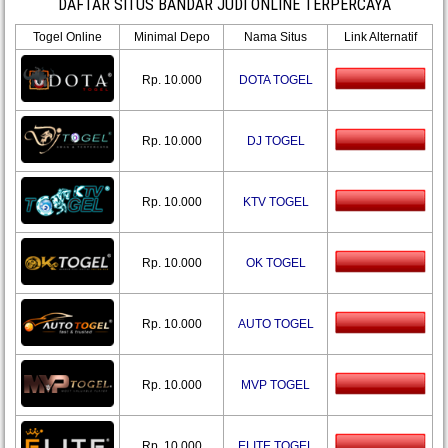
DAFTAR SITUS BANDAR JUDI ONLINE TERPERCAYA
Togel Online
Minimal Depo
Nama Situs
Link Alternatif
Rp. 10.000
DOTA TOGEL
Rp. 10.000
DJ TOGEL
Rp. 10.000
KTV TOGEL
Rp. 10.000
OK TOGEL
Rp. 10.000
AUTO TOGEL
Rp. 10.000
MVP TOGEL
Rp. 10.000
ELITE TOGEL