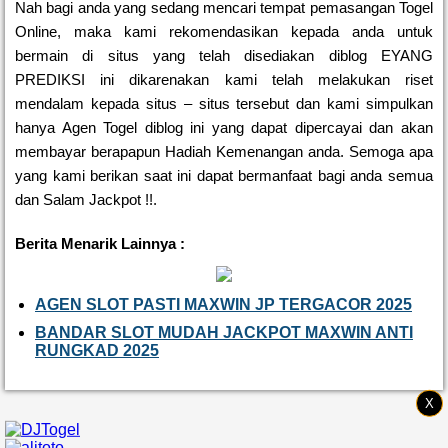
Nah bagi anda yang sedang mencari tempat pemasangan Togel
Online, maka kami rekomendasikan kepada anda untuk
bermain di situs yang telah disediakan diblog EYANG
PREDIKSI ini dikarenakan kami telah melakukan riset
mendalam kepada situs – situs tersebut dan kami simpulkan
hanya Agen Togel diblog ini yang dapat dipercayai dan akan
membayar berapapun Hadiah Kemenangan anda. Semoga apa
yang kami berikan saat ini dapat bermanfaat bagi anda semua
dan Salam Jackpot !!.
Berita Menarik Lainnya :
AGEN SLOT PASTI MAXWIN JP TERGACOR 2025
BANDAR SLOT MUDAH JACKPOT MAXWIN ANTI
RUNGKAD 2025
X