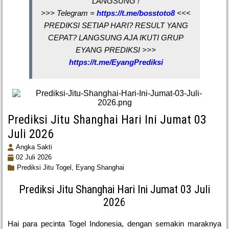
LANGSUNG !
>>> Telegram =
https://t.me/bosstoto8
<<<
PREDIKSI SETIAP HARI? RESULT YANG
CEPAT? LANGSUNG AJA IKUTI GRUP
EYANG PREDIKSI >>>
https://t.me/EyangPrediksi
Prediksi Jitu Shanghai Hari Ini Jumat 03
Juli 2026
Angka Sakti
02 Juli 2026
Prediksi Jitu Togel,
Eyang Shanghai
Prediksi Jitu Shanghai Hari Ini Jumat 03 Juli
2026
Hai para pecinta Togel Indonesia, dengan semakin maraknya