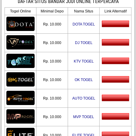
DAFTAR SITUS BANDAR JUDI ONLINE TERPERCAYA
Togel Online
Minimal Depo
Nama Situs
Link Alternatif
Rp. 10.000
DOTA TOGEL
Rp. 10.000
DJ TOGEL
Rp. 10.000
KTV TOGEL
Rp. 10.000
OK TOGEL
Rp. 10.000
AUTO TOGEL
Rp. 10.000
MVP TOGEL
Rp. 10.000
ELITE TOGEL