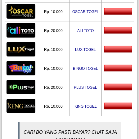
Rp. 10.000
OSCAR TOGEL
Rp. 20.000
ALI TOTO
Rp. 10.000
LUX TOGEL
Rp. 10.000
BINGO TOGEL
Rp. 20.000
PLUS TOGEL
Rp. 10.000
KING TOGEL
CARI BO YANG PASTI BAYAR? CHAT SAJA