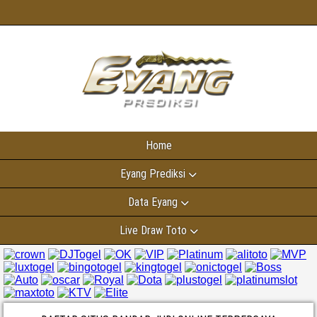
Home
Eyang Prediksi
Data Eyang
Live Draw Toto