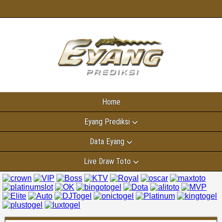
Home
Eyang Prediksi
Data Eyang
Live Draw Toto