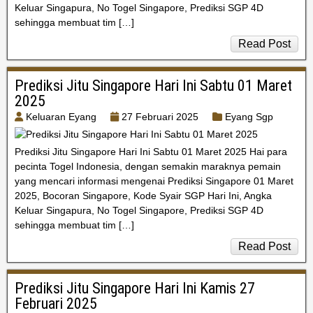
Keluar Singapura, No Togel Singapore, Prediksi SGP 4D
sehingga membuat tim […]
Read Post
Prediksi Jitu Singapore Hari Ini Sabtu 01 Maret
2025
Keluaran Eyang
27 Februari 2025
Eyang Sgp
Prediksi Jitu Singapore Hari Ini Sabtu 01 Maret 2025 Hai para
pecinta Togel Indonesia, dengan semakin maraknya pemain
yang mencari informasi mengenai Prediksi Singapore 01 Maret
2025, Bocoran Singapore, Kode Syair SGP Hari Ini, Angka
Keluar Singapura, No Togel Singapore, Prediksi SGP 4D
sehingga membuat tim […]
Read Post
Prediksi Jitu Singapore Hari Ini Kamis 27
Februari 2025