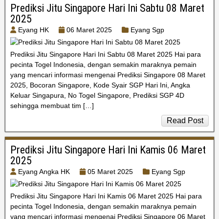
Prediksi Jitu Singapore Hari Ini Sabtu 08 Maret
2025
Eyang HK
06 Maret 2025
Eyang Sgp
Prediksi Jitu Singapore Hari Ini Sabtu 08 Maret 2025 Hai para
pecinta Togel Indonesia, dengan semakin maraknya pemain
yang mencari informasi mengenai Prediksi Singapore 08 Maret
2025, Bocoran Singapore, Kode Syair SGP Hari Ini, Angka
Keluar Singapura, No Togel Singapore, Prediksi SGP 4D
sehingga membuat tim […]
Read Post
Prediksi Jitu Singapore Hari Ini Kamis 06 Maret
2025
Eyang Angka HK
05 Maret 2025
Eyang Sgp
Prediksi Jitu Singapore Hari Ini Kamis 06 Maret 2025 Hai para
pecinta Togel Indonesia, dengan semakin maraknya pemain
yang mencari informasi mengenai Prediksi Singapore 06 Maret