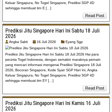
Keluar Singapura, No Togel Singapore, Prediksi SGP 4D
sehingga membuat tim E […]
Read Post
Prediksi Jitu Singapore Hari Ini Sabtu 18 Juli
2026
Angka Sakti
16 Juli 2026
Eyang Sgp
Prediksi Jitu Singapore Hari Ini Sabtu 18 Juli 2026 Hai para
pecinta Togel Indonesia, dengan semakin maraknya pemain
yang mencari informasi mengenai Prediksi Singapore 18 Juli
2026, Bocoran Singapore, Kode Syair SGP Hari Ini, Angka
Keluar Singapura, No Togel Singapore, Prediksi SGP 4D
sehingga membuat tim EY […]
Read Post
Prediksi Jitu Singapore Hari Ini Kamis 16 Juli
2026