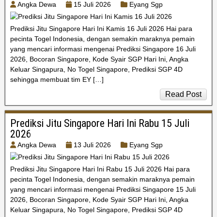
Angka Dewa
15 Juli 2026
Eyang Sgp
Prediksi Jitu Singapore Hari Ini Kamis 16 Juli 2026 Hai para
pecinta Togel Indonesia, dengan semakin maraknya pemain
yang mencari informasi mengenai Prediksi Singapore 16 Juli
2026, Bocoran Singapore, Kode Syair SGP Hari Ini, Angka
Keluar Singapura, No Togel Singapore, Prediksi SGP 4D
sehingga membuat tim EY […]
Read Post
Prediksi Jitu Singapore Hari Ini Rabu 15 Juli
2026
Angka Dewa
13 Juli 2026
Eyang Sgp
Prediksi Jitu Singapore Hari Ini Rabu 15 Juli 2026 Hai para
pecinta Togel Indonesia, dengan semakin maraknya pemain
yang mencari informasi mengenai Prediksi Singapore 15 Juli
2026, Bocoran Singapore, Kode Syair SGP Hari Ini, Angka
Keluar Singapura, No Togel Singapore, Prediksi SGP 4D