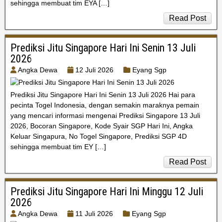
sehingga membuat tim EYA […]
Read Post
Prediksi Jitu Singapore Hari Ini Senin 13 Juli
2026
Angka Dewa
12 Juli 2026
Eyang Sgp
Prediksi Jitu Singapore Hari Ini Senin 13 Juli 2026 Hai para
pecinta Togel Indonesia, dengan semakin maraknya pemain
yang mencari informasi mengenai Prediksi Singapore 13 Juli
2026, Bocoran Singapore, Kode Syair SGP Hari Ini, Angka
Keluar Singapura, No Togel Singapore, Prediksi SGP 4D
sehingga membuat tim EY […]
Read Post
Prediksi Jitu Singapore Hari Ini Minggu 12 Juli
2026
Angka Dewa
11 Juli 2026
Eyang Sgp