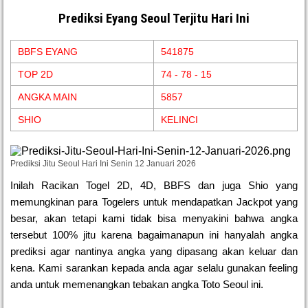
Prediksi Eyang Seoul Terjitu Hari Ini
BBFS EYANG
541875
TOP 2D
74 - 78 - 15
ANGKA MAIN
5857
SHIO
KELINCI
Prediksi Jitu Seoul Hari Ini Senin 12 Januari 2026
Inilah Racikan Togel 2D, 4D, BBFS dan juga Shio yang
memungkinan para Togelers untuk mendapatkan Jackpot yang
besar, akan tetapi kami tidak bisa menyakini bahwa angka
tersebut 100% jitu karena bagaimanapun ini hanyalah angka
prediksi agar nantinya angka yang dipasang akan keluar dan
kena. Kami sarankan kepada anda agar selalu gunakan feeling
anda untuk memenangkan tebakan angka Toto Seoul ini.