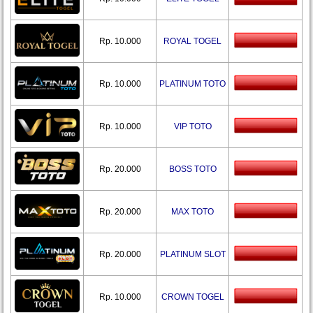
Rp. 10.000
ROYAL TOGEL
Rp. 10.000
PLATINUM TOTO
Rp. 10.000
VIP TOTO
Rp. 20.000
BOSS TOTO
Rp. 20.000
MAX TOTO
Rp. 20.000
PLATINUM SLOT
Rp. 10.000
CROWN TOGEL