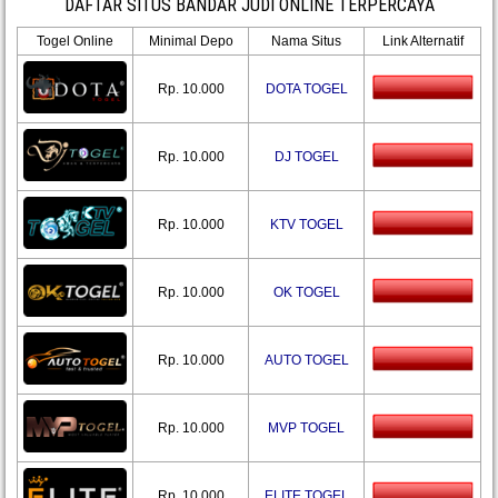
DAFTAR SITUS BANDAR JUDI ONLINE TERPERCAYA
Togel Online
Minimal Depo
Nama Situs
Link Alternatif
Rp. 10.000
DOTA TOGEL
Rp. 10.000
DJ TOGEL
Rp. 10.000
KTV TOGEL
Rp. 10.000
OK TOGEL
Rp. 10.000
AUTO TOGEL
Rp. 10.000
MVP TOGEL
Rp. 10.000
ELITE TOGEL