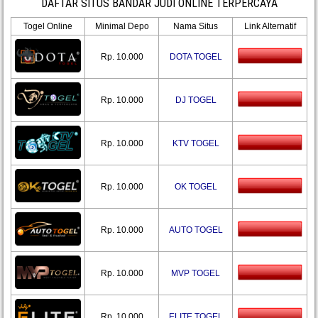
DAFTAR SITUS BANDAR JUDI ONLINE TERPERCAYA
Togel Online
Minimal Depo
Nama Situs
Link Alternatif
Rp. 10.000
DOTA TOGEL
Rp. 10.000
DJ TOGEL
Rp. 10.000
KTV TOGEL
Rp. 10.000
OK TOGEL
Rp. 10.000
AUTO TOGEL
Rp. 10.000
MVP TOGEL
Rp. 10.000
ELITE TOGEL