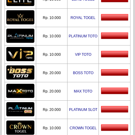
Rp. 10.000
ROYAL TOGEL
Rp. 10.000
PLATINUM TOTO
Rp. 10.000
VIP TOTO
Rp. 20.000
BOSS TOTO
Rp. 20.000
MAX TOTO
Rp. 20.000
PLATINUM SLOT
Rp. 10.000
CROWN TOGEL