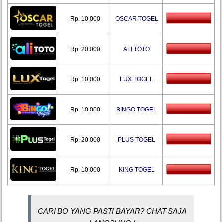
Rp. 10.000
OSCAR TOGEL
Rp. 20.000
ALI TOTO
Rp. 10.000
LUX TOGEL
Rp. 10.000
BINGO TOGEL
Rp. 20.000
PLUS TOGEL
Rp. 10.000
KING TOGEL
CARI BO YANG PASTI BAYAR? CHAT SAJA