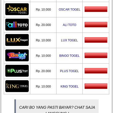
Rp. 10.000
OSCAR TOGEL
Rp. 20.000
ALI TOTO
Rp. 10.000
LUX TOGEL
Rp. 10.000
BINGO TOGEL
Rp. 20.000
PLUS TOGEL
Rp. 10.000
KING TOGEL
CARI BO YANG PASTI BAYAR? CHAT SAJA