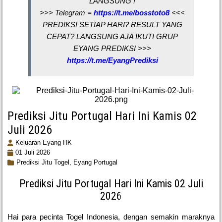
LANGSUNG !
>>> Telegram =
https://t.me/bosstoto8
<<<
PREDIKSI SETIAP HARI? RESULT YANG
CEPAT? LANGSUNG AJA IKUTI GRUP
EYANG PREDIKSI >>>
https://t.me/EyangPrediksi
Prediksi Jitu Portugal Hari Ini Kamis 02
Juli 2026
Keluaran Eyang HK
01 Juli 2026
Prediksi Jitu Togel,
Eyang Portugal
Prediksi Jitu Portugal Hari Ini Kamis 02 Juli
2026
Hai para pecinta Togel Indonesia, dengan semakin maraknya