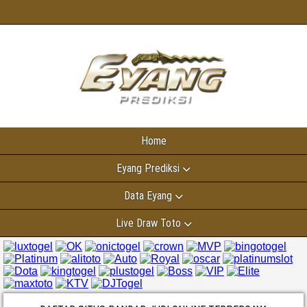
Home
Eyang Prediksi
Data Eyang
Live Draw Toto