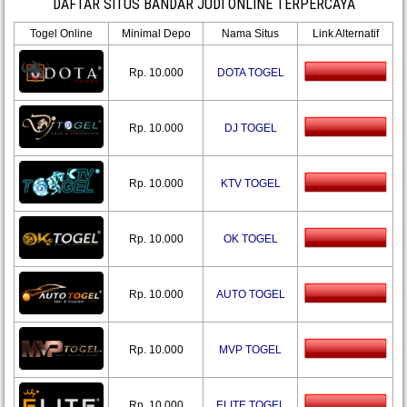
DAFTAR SITUS BANDAR JUDI ONLINE TERPERCAYA
Togel Online
Minimal Depo
Nama Situs
Link Alternatif
Rp. 10.000
DOTA TOGEL
Rp. 10.000
DJ TOGEL
Rp. 10.000
KTV TOGEL
Rp. 10.000
OK TOGEL
Rp. 10.000
AUTO TOGEL
Rp. 10.000
MVP TOGEL
Rp. 10.000
ELITE TOGEL