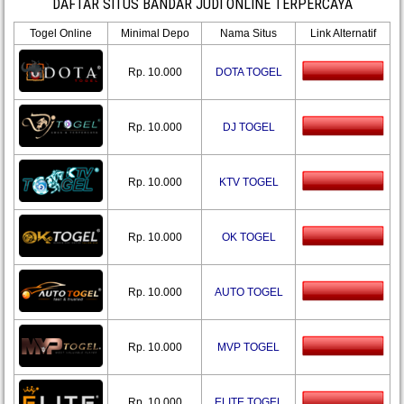
DAFTAR SITUS BANDAR JUDI ONLINE TERPERCAYA
Togel Online
Minimal Depo
Nama Situs
Link Alternatif
Rp. 10.000
DOTA TOGEL
Rp. 10.000
DJ TOGEL
Rp. 10.000
KTV TOGEL
Rp. 10.000
OK TOGEL
Rp. 10.000
AUTO TOGEL
Rp. 10.000
MVP TOGEL
Rp. 10.000
ELITE TOGEL