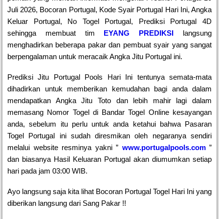
Juli 2026, Bocoran Portugal, Kode Syair Portugal Hari Ini, Angka
Keluar Portugal, No Togel Portugal, Prediksi Portugal 4D
sehingga membuat tim
EYANG PREDIKSI
langsung
menghadirkan beberapa pakar dan pembuat syair yang sangat
berpengalaman untuk meracaik Angka Jitu Portugal ini.
Prediksi Jitu Portugal Pools Hari Ini tentunya semata-mata
dihadirkan untuk memberikan kemudahan bagi anda dalam
mendapatkan Angka Jitu Toto dan lebih mahir lagi dalam
memasang Nomor Togel di Bandar Togel Online kesayangan
anda, sebelum itu perlu untuk anda ketahui bahwa Pasaran
Togel Portugal ini sudah diresmikan oleh negaranya sendiri
melalui website resminya yakni ”
www.portugalpools.com
”
dan biasanya Hasil Keluaran Portugal akan diumumkan setiap
hari pada jam 03:00 WIB.
Ayo langsung saja kita lihat Bocoran Portugal Togel Hari Ini yang
diberikan langsung dari Sang Pakar !!