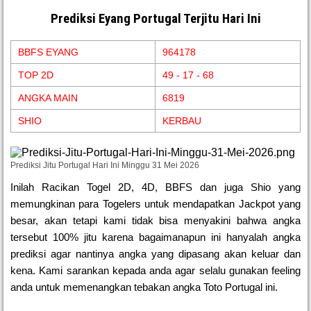
Prediksi Eyang Portugal Terjitu Hari Ini
BBFS EYANG
964178
TOP 2D
49 - 17 - 68
ANGKA MAIN
6819
SHIO
KERBAU
Prediksi Jitu Portugal Hari Ini Minggu 31 Mei 2026
Inilah Racikan Togel 2D, 4D, BBFS dan juga Shio yang
memungkinan para Togelers untuk mendapatkan Jackpot yang
besar, akan tetapi kami tidak bisa menyakini bahwa angka
tersebut 100% jitu karena bagaimanapun ini hanyalah angka
prediksi agar nantinya angka yang dipasang akan keluar dan
kena. Kami sarankan kepada anda agar selalu gunakan feeling
anda untuk memenangkan tebakan angka Toto Portugal ini.