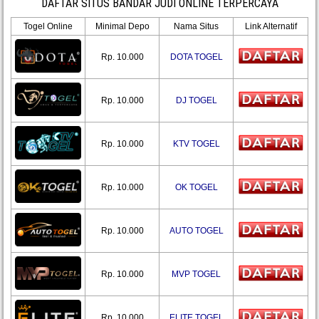
DAFTAR SITUS BANDAR JUDI ONLINE TERPERCAYA
Togel Online
Minimal Depo
Nama Situs
Link Alternatif
Rp. 10.000
DOTA TOGEL
Rp. 10.000
DJ TOGEL
Rp. 10.000
KTV TOGEL
Rp. 10.000
OK TOGEL
Rp. 10.000
AUTO TOGEL
Rp. 10.000
MVP TOGEL
Rp. 10.000
ELITE TOGEL