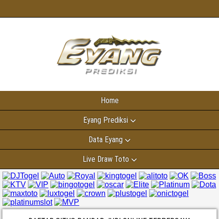
Home
Eyang Prediksi
Data Eyang
Live Draw Toto