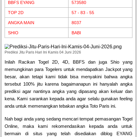
BBFS EYANG
573580
TOP 2D
57 - 83 - 55
ANGKA MAIN
8037
SHIO
BABI
Prediksi Jitu Paris Hari Ini Kamis 04 Juni 2026
Inilah Racikan Togel 2D, 4D, BBFS dan juga Shio yang
memungkinan para Togelers untuk mendapatkan Jackpot yang
besar, akan tetapi kami tidak bisa menyakini bahwa angka
tersebut 100% jitu karena bagaimanapun ini hanyalah angka
prediksi agar nantinya angka yang dipasang akan keluar dan
kena. Kami sarankan kepada anda agar selalu gunakan feeling
anda untuk memenangkan tebakan angka Toto Paris ini.
Nah bagi anda yang sedang mencari tempat pemasangan Togel
Online, maka kami rekomendasikan kepada anda untuk
bermain di situs yang telah disediakan diblog EYANG