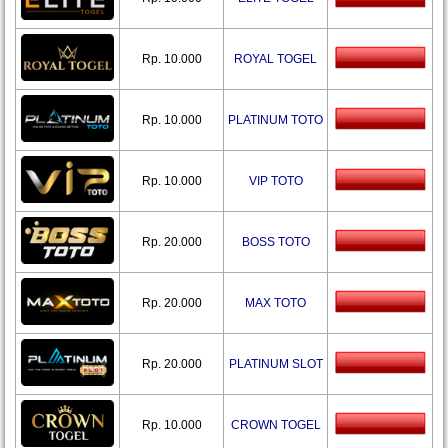
Rp. 10.000
ROYAL TOGEL
Rp. 10.000
PLATINUM TOTO
Rp. 10.000
VIP TOTO
Rp. 20.000
BOSS TOTO
Rp. 20.000
MAX TOTO
Rp. 20.000
PLATINUM SLOT
Rp. 10.000
CROWN TOGEL