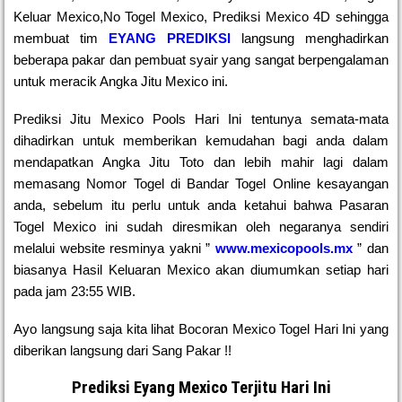
Keluar Mexico,No Togel Mexico, Prediksi Mexico 4D sehingga
membuat tim
EYANG PREDIKSI
langsung menghadirkan
beberapa pakar dan pembuat syair yang sangat berpengalaman
untuk meracik Angka Jitu Mexico ini.
Prediksi Jitu Mexico Pools Hari Ini tentunya semata-mata
dihadirkan untuk memberikan kemudahan bagi anda dalam
mendapatkan Angka Jitu Toto dan lebih mahir lagi dalam
memasang Nomor Togel di Bandar Togel Online kesayangan
anda, sebelum itu perlu untuk anda ketahui bahwa Pasaran
Togel Mexico ini sudah diresmikan oleh negaranya sendiri
melalui website resminya yakni ”
www.mexicopools.mx
” dan
biasanya Hasil Keluaran Mexico akan diumumkan setiap hari
pada jam 23:55 WIB.
Ayo langsung saja kita lihat Bocoran Mexico Togel Hari Ini yang
diberikan langsung dari Sang Pakar !!
Prediksi Eyang Mexico Terjitu Hari Ini