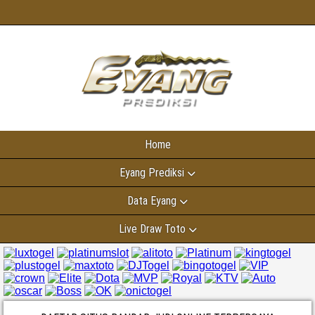
Home
Eyang Prediksi
Data Eyang
Live Draw Toto