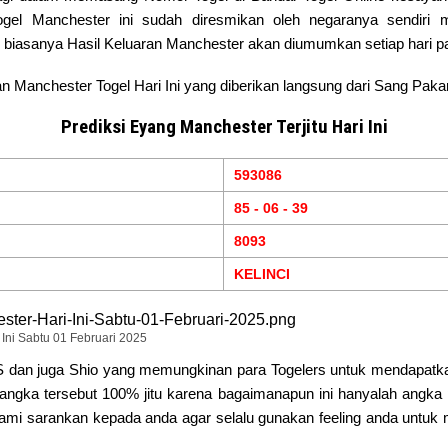
el Manchester ini sudah diresmikan oleh negaranya sendiri m
 biasanya Hasil Keluaran Manchester akan diumumkan setiap hari p
an Manchester Togel Hari Ini yang diberikan langsung dari Sang Pakar
Prediksi Eyang Manchester Terjitu Hari Ini
593086
85 - 06 - 39
8093
KELINCI
 Ini Sabtu 01 Februari 2025
S dan juga Shio yang memungkinan para Togelers untuk mendapatka
angka tersebut 100% jitu karena bagaimanapun ini hanyalah angka 
Kami sarankan kepada anda agar selalu gunakan feeling anda untu