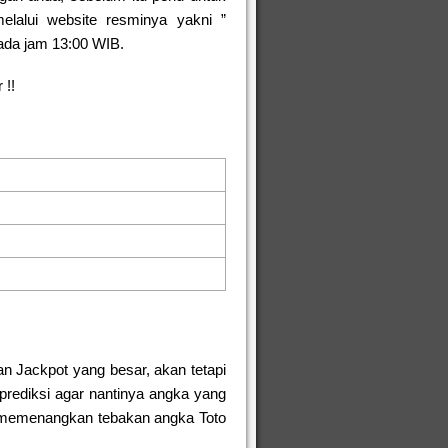
elalui website resminya yakni ”
ada jam 13:00 WIB.
 !!
n Jackpot yang besar, akan tetapi
prediksi agar nantinya angka yang
k memenangkan tebakan angka Toto