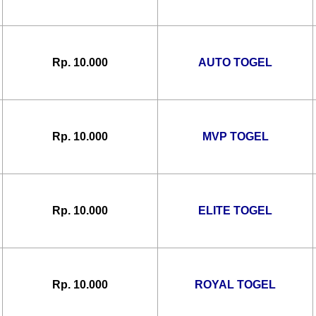
Rp. 10.000
AUTO TOGEL
Rp. 10.000
MVP TOGEL
Rp. 10.000
ELITE TOGEL
Rp. 10.000
ROYAL TOGEL