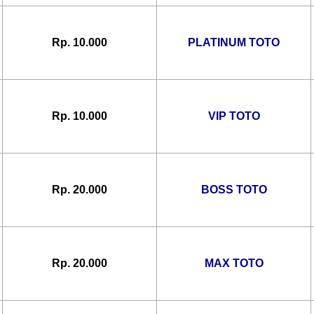
Rp. 10.000
PLATINUM TOTO
Rp. 10.000
VIP TOTO
Rp. 20.000
BOSS TOTO
Rp. 20.000
MAX TOTO