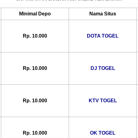
Minimal Depo
Nama Situs
Rp. 10.000
DOTA TOGEL
Rp. 10.000
DJ TOGEL
Rp. 10.000
KTV TOGEL
Rp. 10.000
OK TOGEL