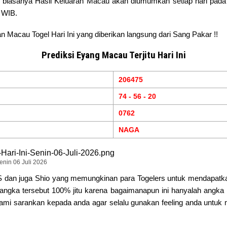
 biasanya Hasil Keluaran Macau akan diumumkan setiap hari pada
 WIB.
an Macau Togel Hari Ini yang diberikan langsung dari Sang Pakar !!
Prediksi Eyang Macau Terjitu Hari Ini
206475
74 - 56 - 20
0762
NAGA
Senin 06 Juli 2026
S dan juga Shio yang memungkinan para Togelers untuk mendapatka
angka tersebut 100% jitu karena bagaimanapun ini hanyalah angka 
Kami sarankan kepada anda agar selalu gunakan feeling anda untu