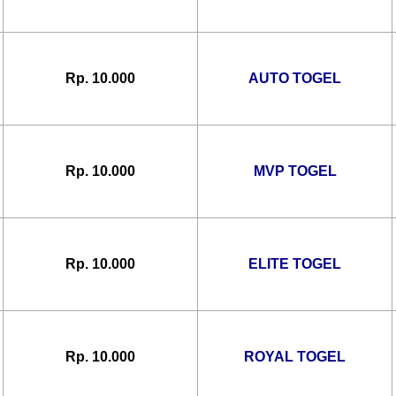
Rp. 10.000
AUTO TOGEL
Rp. 10.000
MVP TOGEL
Rp. 10.000
ELITE TOGEL
Rp. 10.000
ROYAL TOGEL