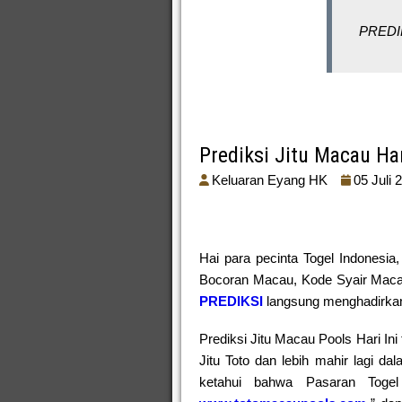
PREDI
Prediksi Jitu Macau Har
Keluaran Eyang HK
05 Juli 
Hai para pecinta Togel Indonesi
Bocoran Macau, Kode Syair Maca
PREDIKSI
langsung menghadirkan
Prediksi Jitu Macau Pools Hari 
Jitu Toto dan lebih mahir lagi 
ketahui bahwa Pasaran Togel