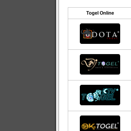
Togel Online