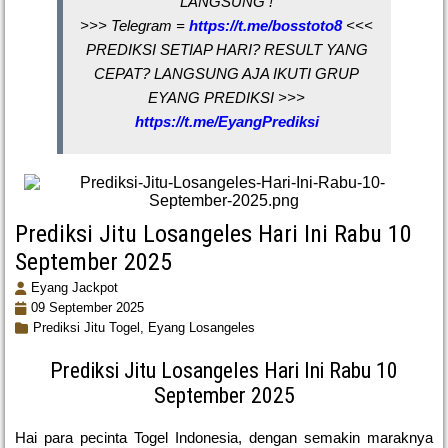
LANGSUNG !
>>> Telegram =
https://t.me/bosstoto8
<<<
PREDIKSI SETIAP HARI? RESULT YANG
CEPAT? LANGSUNG AJA IKUTI GRUP
EYANG PREDIKSI >>>
https://t.me/EyangPrediksi
Prediksi Jitu Losangeles Hari Ini Rabu 10
September 2025
Eyang Jackpot
09 September 2025
Prediksi Jitu Togel,
Eyang Losangeles
Prediksi Jitu Losangeles Hari Ini Rabu 10
September 2025
Hai para pecinta Togel Indonesia, dengan semakin maraknya