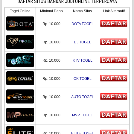
DAFTAR SITUS BANDAR JUDI ONLINE TERPERCAYA
Togel Online
Minimal Depo
Nama Situs
Link Alternatif
Rp. 10.000
DOTA TOGEL
Rp. 10.000
DJ TOGEL
Rp. 10.000
KTV TOGEL
Rp. 10.000
OK TOGEL
Rp. 10.000
AUTO TOGEL
Rp. 10.000
MVP TOGEL
Rp. 10.000
ELITE TOGEL