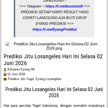
LANGSUNG !
>>> Telegram =
https://t.me/bosstoto8
<<<
PREDIKSI SETIAP HARI? RESULT YANG
CEPAT? LANGSUNG AJA IKUTI GRUP
EYANG PREDIKSI >>>
https://t.me/EyangPrediksi
Prediksi Jitu Losangeles Hari Ini Selasa 02
Juni 2026
Keluaran Eyang HK
01 Juni 2026
Prediksi Jitu Togel,
Eyang Losangeles
Prediksi Jitu Losangeles Hari Ini Selasa 02 Juni
2026
Hai para pecinta Togel Indonesia, dengan semakin maraknya