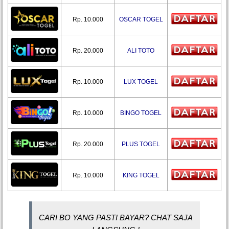
Rp. 10.000
OSCAR TOGEL
Rp. 20.000
ALI TOTO
Rp. 10.000
LUX TOGEL
Rp. 10.000
BINGO TOGEL
Rp. 20.000
PLUS TOGEL
Rp. 10.000
KING TOGEL
CARI BO YANG PASTI BAYAR? CHAT SAJA