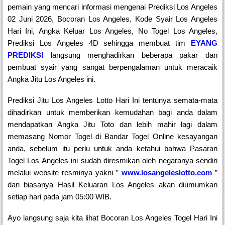
pemain yang mencari informasi mengenai Prediksi Los Angeles
02 Juni 2026, Bocoran Los Angeles, Kode Syair Los Angeles
Hari Ini, Angka Keluar Los Angeles, No Togel Los Angeles,
Prediksi Los Angeles 4D sehingga membuat tim
EYANG
PREDIKSI
langsung menghadirkan beberapa pakar dan
pembuat syair yang sangat berpengalaman untuk meracaik
Angka Jitu Los Angeles ini.
Prediksi Jitu Los Angeles Lotto Hari Ini tentunya semata-mata
dihadirkan untuk memberikan kemudahan bagi anda dalam
mendapatkan Angka Jitu Toto dan lebih mahir lagi dalam
memasang Nomor Togel di Bandar Togel Online kesayangan
anda, sebelum itu perlu untuk anda ketahui bahwa Pasaran
Togel Los Angeles ini sudah diresmikan oleh negaranya sendiri
melalui website resminya yakni ”
www.losangeleslotto.com
”
dan biasanya Hasil Keluaran Los Angeles akan diumumkan
setiap hari pada jam 05:00 WIB.
Ayo langsung saja kita lihat Bocoran Los Angeles Togel Hari Ini