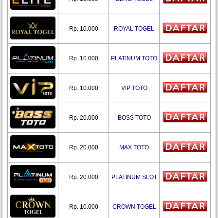
Rp. 10.000
ROYAL TOGEL
Rp. 10.000
PLATINUM TOTO
Rp. 10.000
VIP TOTO
Rp. 20.000
BOSS TOTO
Rp. 20.000
MAX TOTO
Rp. 20.000
PLATINUM SLOT
Rp. 10.000
CROWN TOGEL