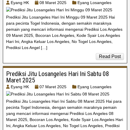
Eyang HK
08 Maret 2025
Eyang Losangeles
Prediksi Jitu Losangeles Hari Ini Minggu 09 Maret 2025 Hai
para pecinta Togel Indonesia, dengan semakin maraknya
pemain yang mencari informasi mengenai Prediksi Los Angeles
09 Maret 2025, Bocoran Los Angeles, Kode Syair Los Angeles
Hari Ini, Angka Keluar Los Angeles, No Togel Los Angeles,
Prediksi Los Angel […]
Read Post
Prediksi Jitu Losangeles Hari Ini Sabtu 08
Maret 2025
Eyang HK
07 Maret 2025
Eyang Losangeles
Prediksi Jitu Losangeles Hari Ini Sabtu 08 Maret 2025 Hai para
pecinta Togel Indonesia, dengan semakin maraknya pemain
yang mencari informasi mengenai Prediksi Los Angeles 08
Maret 2025, Bocoran Los Angeles, Kode Syair Los Angeles Hari
Ini, Angka Keluar Los Angeles, No Togel Los Angeles, Prediksi