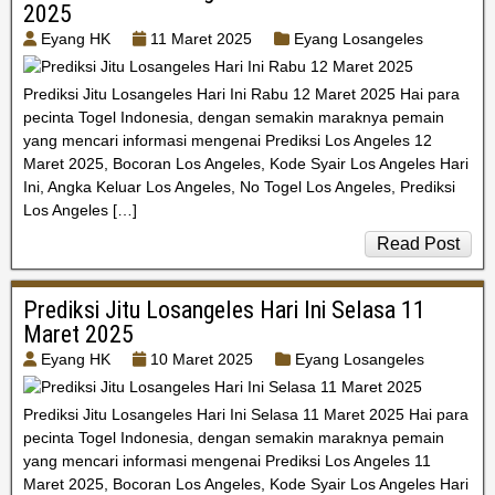
2025
Eyang HK
11 Maret 2025
Eyang Losangeles
Prediksi Jitu Losangeles Hari Ini Rabu 12 Maret 2025 Hai para
pecinta Togel Indonesia, dengan semakin maraknya pemain
yang mencari informasi mengenai Prediksi Los Angeles 12
Maret 2025, Bocoran Los Angeles, Kode Syair Los Angeles Hari
Ini, Angka Keluar Los Angeles, No Togel Los Angeles, Prediksi
Los Angeles […]
Read Post
Prediksi Jitu Losangeles Hari Ini Selasa 11
Maret 2025
Eyang HK
10 Maret 2025
Eyang Losangeles
Prediksi Jitu Losangeles Hari Ini Selasa 11 Maret 2025 Hai para
pecinta Togel Indonesia, dengan semakin maraknya pemain
yang mencari informasi mengenai Prediksi Los Angeles 11
Maret 2025, Bocoran Los Angeles, Kode Syair Los Angeles Hari