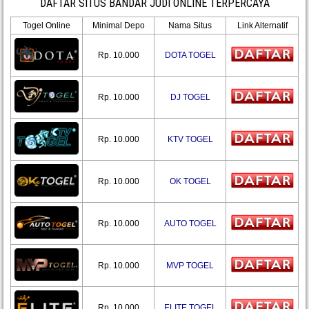
DAFTAR SITUS BANDAR JUDI ONLINE TERPERCAYA
Togel Online
Minimal Depo
Nama Situs
Link Alternatif
Rp. 10.000
DOTA TOGEL
Rp. 10.000
DJ TOGEL
Rp. 10.000
KTV TOGEL
Rp. 10.000
OK TOGEL
Rp. 10.000
AUTO TOGEL
Rp. 10.000
MVP TOGEL
Rp. 10.000
ELITE TOGEL