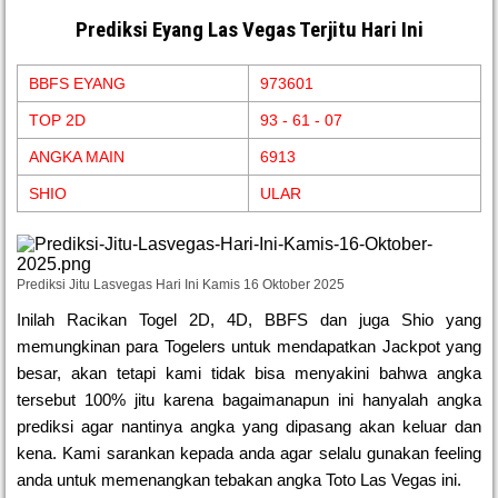
Prediksi Eyang Las Vegas Terjitu Hari Ini
BBFS EYANG
973601
TOP 2D
93 - 61 - 07
ANGKA MAIN
6913
SHIO
ULAR
Prediksi Jitu Lasvegas Hari Ini Kamis 16 Oktober 2025
Inilah Racikan Togel 2D, 4D, BBFS dan juga Shio yang
memungkinan para Togelers untuk mendapatkan Jackpot yang
besar, akan tetapi kami tidak bisa menyakini bahwa angka
tersebut 100% jitu karena bagaimanapun ini hanyalah angka
prediksi agar nantinya angka yang dipasang akan keluar dan
kena. Kami sarankan kepada anda agar selalu gunakan feeling
anda untuk memenangkan tebakan angka Toto Las Vegas ini.