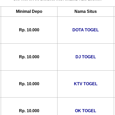
Minimal Depo
Nama Situs
Rp. 10.000
DOTA TOGEL
Rp. 10.000
DJ TOGEL
Rp. 10.000
KTV TOGEL
Rp. 10.000
OK TOGEL