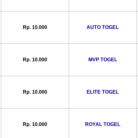
Rp. 10.000
AUTO TOGEL
Rp. 10.000
MVP TOGEL
Rp. 10.000
ELITE TOGEL
Rp. 10.000
ROYAL TOGEL