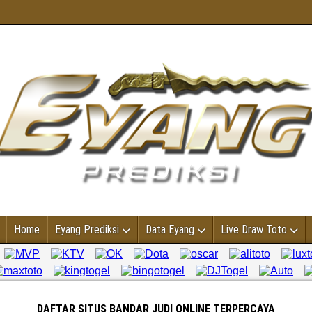
Home
Eyang Prediksi
Data Eyang
Live Draw Toto
DAFTAR SITUS BANDAR JUDI ONLINE TERPERCAYA