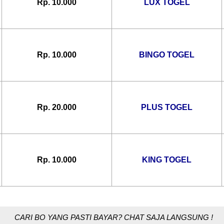
Rp. 10.000
LUX TOGEL
Rp. 10.000
BINGO TOGEL
Rp. 20.000
PLUS TOGEL
Rp. 10.000
KING TOGEL
CARI BO YANG PASTI BAYAR? CHAT SAJA LANGSUNG !