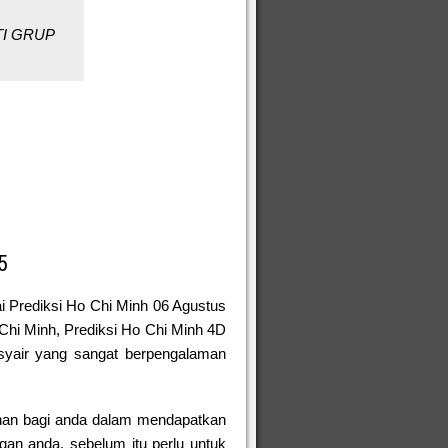
TI GRUP
5
i Prediksi Ho Chi Minh 06 Agustus
Chi Minh, Prediksi Ho Chi Minh 4D
yair yang sangat berpengalaman
ahan bagi anda dalam mendapatkan
an anda, sebelum itu perlu untuk