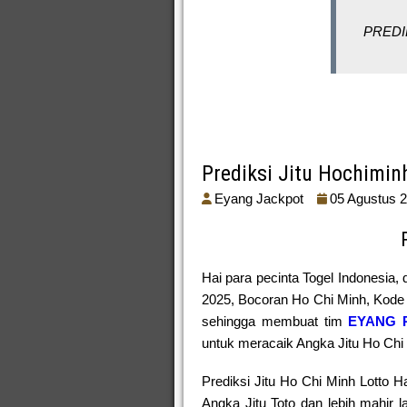
PREDI
Prediksi Jitu Hochimin
Eyang Jackpot
05 Agustus 
Hai para pecinta Togel Indonesia
2025, Bocoran Ho Chi Minh, Kode 
sehingga membuat tim
EYANG 
untuk meracaik Angka Jitu Ho Chi 
Prediksi Jitu Ho Chi Minh Lotto
Angka Jitu Toto dan lebih mahir