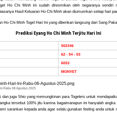
el Ho Chi Minh ini sudah diresmikan oleh negaranya sendiri m
biasanya Hasil Keluaran Ho Chi Minh akan diumumkan setiap hari pa
an Ho Chi Minh Togel Hari Ini yang diberikan langsung dari Sang Pakar
Prediksi Eyang Ho Chi Minh Terjitu Hari Ini
502346
62 - 54 - 03
6053
MONYET
 Ini Rabu 06 Agustus 2025
S dan juga Shio yang memungkinan para Togelers untuk mendapatka
angka tersebut 100% jitu karena bagaimanapun ini hanyalah angka 
Kami sarankan kepada anda agar selalu gunakan feeling anda untu