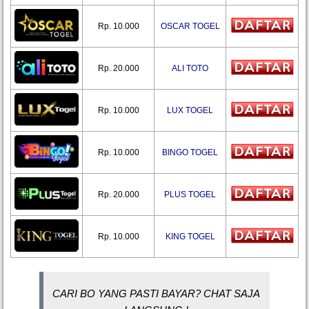
Rp. 10.000
OSCAR TOGEL
Rp. 20.000
ALI TOTO
Rp. 10.000
LUX TOGEL
Rp. 10.000
BINGO TOGEL
Rp. 20.000
PLUS TOGEL
Rp. 10.000
KING TOGEL
CARI BO YANG PASTI BAYAR? CHAT SAJA