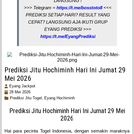
LANGSUNG !
>>> Telegram =
https://t.me/bosstoto8
<<<
PREDIKSI SETIAP HARI? RESULT YANG
CEPAT? LANGSUNG AJA IKUTI GRUP
EYANG PREDIKSI >>>
https://t.me/EyangPrediksi
Prediksi Jitu Hochiminh Hari Ini Jumat 29
Mei 2026
Eyang Jackpot
28 Mei 2026
Prediksi Jitu Togel,
Eyang Hochiminh
Prediksi Jitu Hochiminh Hari Ini Jumat 29 Mei
2026
Hai para pecinta Togel Indonesia, dengan semakin maraknya