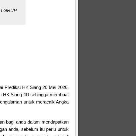
TI GRUP
i Prediksi HK Siang 20 Mei 2026,
ksi HK Siang 4D sehingga membuat
pengalaman untuk meracaik Angka
ahan bagi anda dalam mendapatkan
an anda, sebelum itu perlu untuk