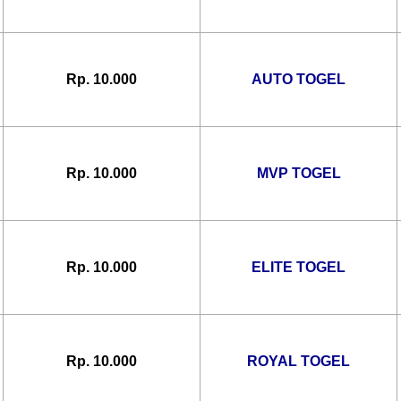
Rp. 10.000
AUTO TOGEL
Rp. 10.000
MVP TOGEL
Rp. 10.000
ELITE TOGEL
Rp. 10.000
ROYAL TOGEL