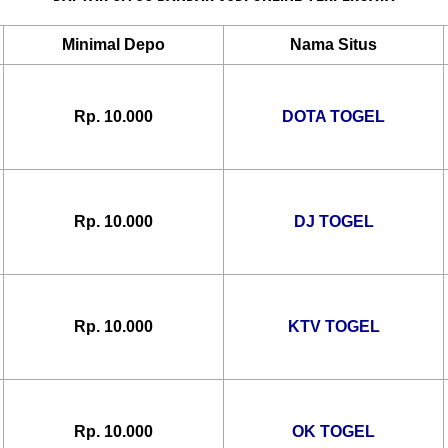
Minimal Depo
Nama Situs
Rp. 10.000
DOTA TOGEL
Rp. 10.000
DJ TOGEL
Rp. 10.000
KTV TOGEL
Rp. 10.000
OK TOGEL