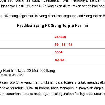
gel HK Siang ini sudah diresmikan oleh negaranya sendiri me
 biasanya Hasil Keluaran HK Siang akan diumumkan setiap hari pad
an HK Siang Togel Hari Ini yang diberikan langsung dari Sang Pakar !!
Prediksi Eyang HK Siang Terjitu Hari Ini
354839
59 - 33 - 48
5394
NAGA
ni Rabu 20 Mei 2026
S dan juga Shio yang memungkinan para Togelers untuk mendapatka
angka tersebut 100% jitu karena bagaimanapun ini hanyalah angka 
Kami sarankan kepada anda agar selalu gunakan feeling anda untu