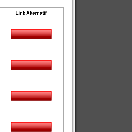
Link Alternatif