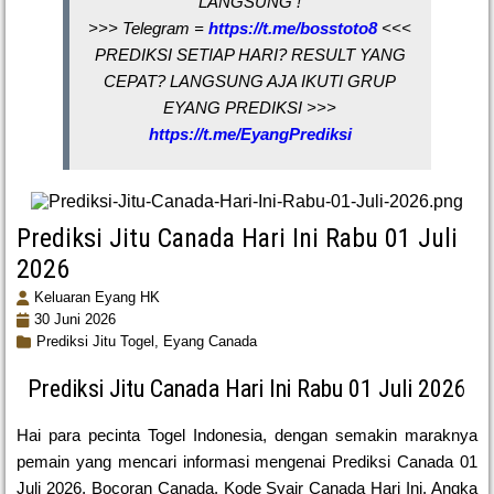
LANGSUNG !
>>> Telegram =
https://t.me/bosstoto8
<<<
PREDIKSI SETIAP HARI? RESULT YANG
CEPAT? LANGSUNG AJA IKUTI GRUP
EYANG PREDIKSI >>>
https://t.me/EyangPrediksi
Prediksi Jitu Canada Hari Ini Rabu 01 Juli
2026
Keluaran Eyang HK
30 Juni 2026
Prediksi Jitu Togel,
Eyang Canada
Prediksi Jitu Canada Hari Ini Rabu 01 Juli 2026
Hai para pecinta Togel Indonesia, dengan semakin maraknya
pemain yang mencari informasi mengenai Prediksi Canada 01
Juli 2026, Bocoran Canada, Kode Syair Canada Hari Ini, Angka