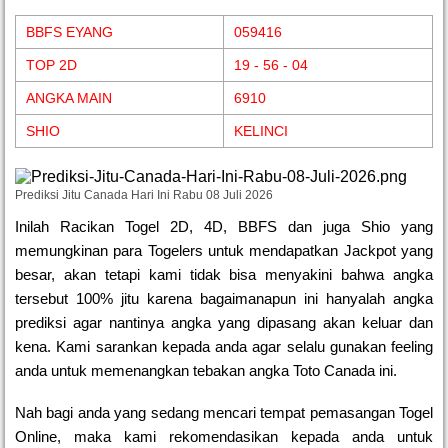
BBFS EYANG
059416
TOP 2D
19 - 56 - 04
ANGKA MAIN
6910
SHIO
KELINCI
Prediksi Jitu Canada Hari Ini Rabu 08 Juli 2026
Inilah Racikan Togel 2D, 4D, BBFS dan juga Shio yang
memungkinan para Togelers untuk mendapatkan Jackpot yang
besar, akan tetapi kami tidak bisa menyakini bahwa angka
tersebut 100% jitu karena bagaimanapun ini hanyalah angka
prediksi agar nantinya angka yang dipasang akan keluar dan
kena. Kami sarankan kepada anda agar selalu gunakan feeling
anda untuk memenangkan tebakan angka Toto Canada ini.
Nah bagi anda yang sedang mencari tempat pemasangan Togel
Online, maka kami rekomendasikan kepada anda untuk