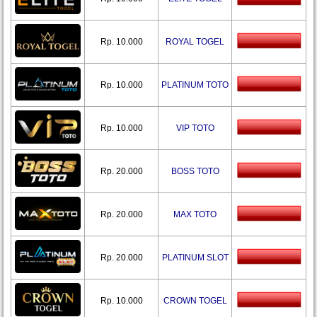
Rp. 10.000
ROYAL TOGEL
Rp. 10.000
PLATINUM TOTO
Rp. 10.000
VIP TOTO
Rp. 20.000
BOSS TOTO
Rp. 20.000
MAX TOTO
Rp. 20.000
PLATINUM SLOT
Rp. 10.000
CROWN TOGEL