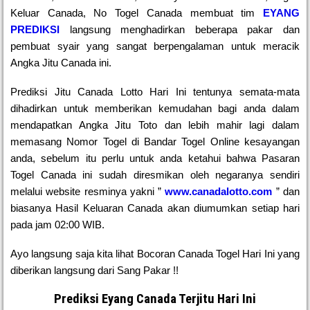
Keluar Canada, No Togel Canada membuat tim
EYANG
PREDIKSI
langsung menghadirkan beberapa pakar dan
pembuat syair yang sangat berpengalaman untuk meracik
Angka Jitu Canada ini.
Prediksi Jitu Canada Lotto Hari Ini tentunya semata-mata
dihadirkan untuk memberikan kemudahan bagi anda dalam
mendapatkan Angka Jitu Toto dan lebih mahir lagi dalam
memasang Nomor Togel di Bandar Togel Online kesayangan
anda, sebelum itu perlu untuk anda ketahui bahwa Pasaran
Togel Canada ini sudah diresmikan oleh negaranya sendiri
melalui website resminya yakni ”
www.canadalotto.com
” dan
biasanya Hasil Keluaran Canada akan diumumkan setiap hari
pada jam 02:00 WIB.
Ayo langsung saja kita lihat Bocoran Canada Togel Hari Ini yang
diberikan langsung dari Sang Pakar !!
Prediksi Eyang Canada Terjitu Hari Ini