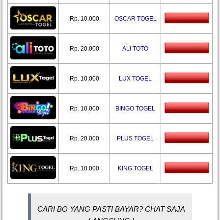
Rp. 10.000
OSCAR TOGEL
Rp. 20.000
ALI TOTO
Rp. 10.000
LUX TOGEL
Rp. 10.000
BINGO TOGEL
Rp. 20.000
PLUS TOGEL
Rp. 10.000
KING TOGEL
CARI BO YANG PASTI BAYAR? CHAT SAJA