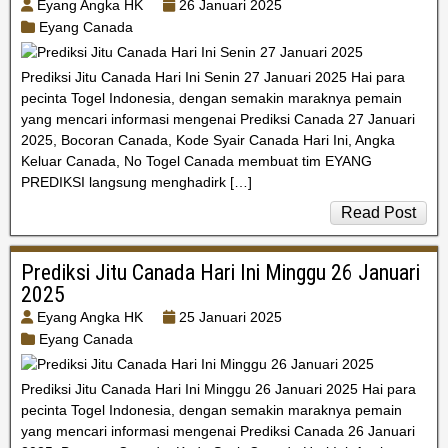
Eyang Angka HK
26 Januari 2025
Eyang Canada
Prediksi Jitu Canada Hari Ini Senin 27 Januari 2025 Hai para
pecinta Togel Indonesia, dengan semakin maraknya pemain
yang mencari informasi mengenai Prediksi Canada 27 Januari
2025, Bocoran Canada, Kode Syair Canada Hari Ini, Angka
Keluar Canada, No Togel Canada membuat tim EYANG
PREDIKSI langsung menghadirk […]
Read Post
Prediksi Jitu Canada Hari Ini Minggu 26 Januari
2025
Eyang Angka HK
25 Januari 2025
Eyang Canada
Prediksi Jitu Canada Hari Ini Minggu 26 Januari 2025 Hai para
pecinta Togel Indonesia, dengan semakin maraknya pemain
yang mencari informasi mengenai Prediksi Canada 26 Januari