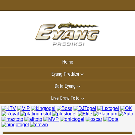
Home
Eyang Prediksi
Data Eyang
Live Draw Toto