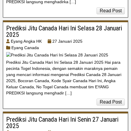
PREDIKSI langsung menghadirka […]
Read Post
Prediksi Jitu Canada Hari Ini Selasa 28 Januari
2025
Eyang Angka HK
27 Januari 2025
Eyang Canada
Prediksi Jitu Canada Hari Ini Selasa 28 Januari 2025 Hai para
pecinta Togel Indonesia, dengan semakin maraknya pemain
yang mencari informasi mengenai Prediksi Canada 28 Januari
2025, Bocoran Canada, Kode Syair Canada Hari Ini, Angka
Keluar Canada, No Togel Canada membuat tim EYANG
PREDIKSI langsung menghadir […]
Read Post
Prediksi Jitu Canada Hari Ini Senin 27 Januari
2025