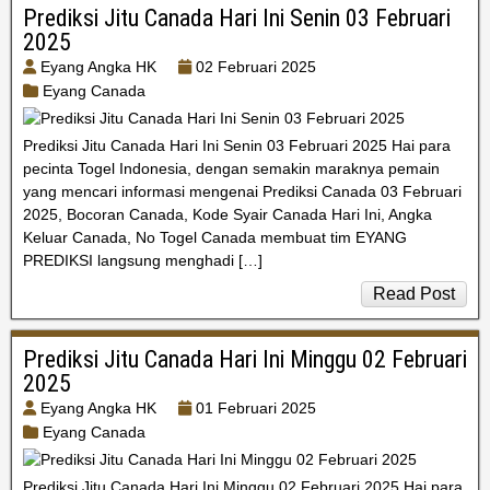
Prediksi Jitu Canada Hari Ini Senin 03 Februari
2025
Eyang Angka HK
02 Februari 2025
Eyang Canada
Prediksi Jitu Canada Hari Ini Senin 03 Februari 2025 Hai para
pecinta Togel Indonesia, dengan semakin maraknya pemain
yang mencari informasi mengenai Prediksi Canada 03 Februari
2025, Bocoran Canada, Kode Syair Canada Hari Ini, Angka
Keluar Canada, No Togel Canada membuat tim EYANG
PREDIKSI langsung menghadi […]
Read Post
Prediksi Jitu Canada Hari Ini Minggu 02 Februari
2025
Eyang Angka HK
01 Februari 2025
Eyang Canada
Prediksi Jitu Canada Hari Ini Minggu 02 Februari 2025 Hai para