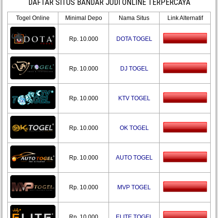
DAFTAR SITUS BANDAR JUDI ONLINE TERPERCAYA
Togel Online
Minimal Depo
Nama Situs
Link Alternatif
Rp. 10.000
DOTA TOGEL
Rp. 10.000
DJ TOGEL
Rp. 10.000
KTV TOGEL
Rp. 10.000
OK TOGEL
Rp. 10.000
AUTO TOGEL
Rp. 10.000
MVP TOGEL
Rp. 10.000
ELITE TOGEL