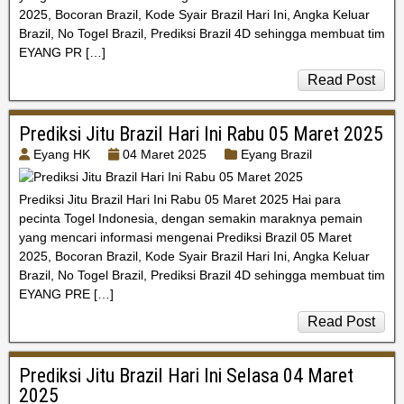
2025, Bocoran Brazil, Kode Syair Brazil Hari Ini, Angka Keluar
Brazil, No Togel Brazil, Prediksi Brazil 4D sehingga membuat tim
EYANG PR […]
Read Post
Prediksi Jitu Brazil Hari Ini Rabu 05 Maret 2025
Eyang HK
04 Maret 2025
Eyang Brazil
Prediksi Jitu Brazil Hari Ini Rabu 05 Maret 2025 Hai para
pecinta Togel Indonesia, dengan semakin maraknya pemain
yang mencari informasi mengenai Prediksi Brazil 05 Maret
2025, Bocoran Brazil, Kode Syair Brazil Hari Ini, Angka Keluar
Brazil, No Togel Brazil, Prediksi Brazil 4D sehingga membuat tim
EYANG PRE […]
Read Post
Prediksi Jitu Brazil Hari Ini Selasa 04 Maret
2025