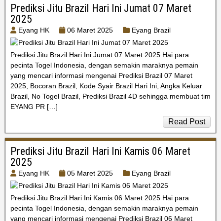
Prediksi Jitu Brazil Hari Ini Jumat 07 Maret
2025
Eyang HK
06 Maret 2025
Eyang Brazil
Prediksi Jitu Brazil Hari Ini Jumat 07 Maret 2025 Hai para
pecinta Togel Indonesia, dengan semakin maraknya pemain
yang mencari informasi mengenai Prediksi Brazil 07 Maret
2025, Bocoran Brazil, Kode Syair Brazil Hari Ini, Angka Keluar
Brazil, No Togel Brazil, Prediksi Brazil 4D sehingga membuat tim
EYANG PR […]
Read Post
Prediksi Jitu Brazil Hari Ini Kamis 06 Maret
2025
Eyang HK
05 Maret 2025
Eyang Brazil
Prediksi Jitu Brazil Hari Ini Kamis 06 Maret 2025 Hai para
pecinta Togel Indonesia, dengan semakin maraknya pemain
yang mencari informasi mengenai Prediksi Brazil 06 Maret