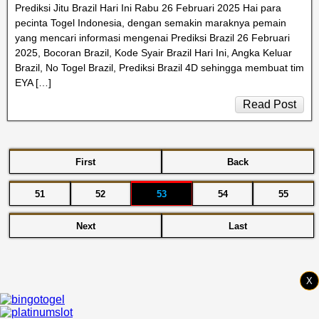
Prediksi Jitu Brazil Hari Ini Rabu 26 Februari 2025 Hai para
pecinta Togel Indonesia, dengan semakin maraknya pemain
yang mencari informasi mengenai Prediksi Brazil 26 Februari
2025, Bocoran Brazil, Kode Syair Brazil Hari Ini, Angka Keluar
Brazil, No Togel Brazil, Prediksi Brazil 4D sehingga membuat tim
EYA […]
Read Post
First
Back
51
52
53
54
55
Next
Last
X