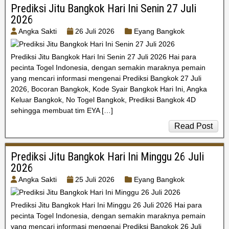
Prediksi Jitu Bangkok Hari Ini Senin 27 Juli
2026
Angka Sakti
26 Juli 2026
Eyang Bangkok
Prediksi Jitu Bangkok Hari Ini Senin 27 Juli 2026 Hai para
pecinta Togel Indonesia, dengan semakin maraknya pemain
yang mencari informasi mengenai Prediksi Bangkok 27 Juli
2026, Bocoran Bangkok, Kode Syair Bangkok Hari Ini, Angka
Keluar Bangkok, No Togel Bangkok, Prediksi Bangkok 4D
sehingga membuat tim EYA […]
Read Post
Prediksi Jitu Bangkok Hari Ini Minggu 26 Juli
2026
Angka Sakti
25 Juli 2026
Eyang Bangkok
Prediksi Jitu Bangkok Hari Ini Minggu 26 Juli 2026 Hai para
pecinta Togel Indonesia, dengan semakin maraknya pemain
yang mencari informasi mengenai Prediksi Bangkok 26 Juli