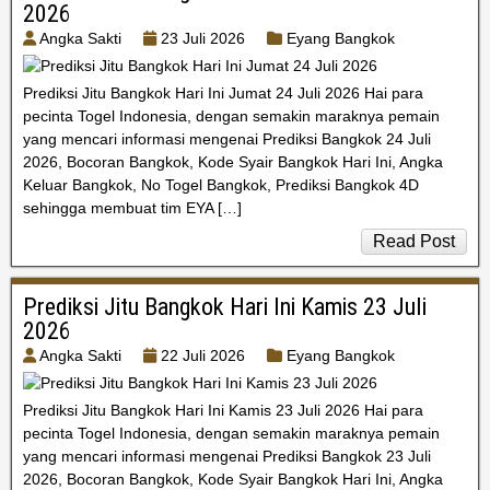
2026
Angka Sakti
23 Juli 2026
Eyang Bangkok
Prediksi Jitu Bangkok Hari Ini Jumat 24 Juli 2026 Hai para
pecinta Togel Indonesia, dengan semakin maraknya pemain
yang mencari informasi mengenai Prediksi Bangkok 24 Juli
2026, Bocoran Bangkok, Kode Syair Bangkok Hari Ini, Angka
Keluar Bangkok, No Togel Bangkok, Prediksi Bangkok 4D
sehingga membuat tim EYA […]
Read Post
Prediksi Jitu Bangkok Hari Ini Kamis 23 Juli
2026
Angka Sakti
22 Juli 2026
Eyang Bangkok
Prediksi Jitu Bangkok Hari Ini Kamis 23 Juli 2026 Hai para
pecinta Togel Indonesia, dengan semakin maraknya pemain
yang mencari informasi mengenai Prediksi Bangkok 23 Juli
2026, Bocoran Bangkok, Kode Syair Bangkok Hari Ini, Angka