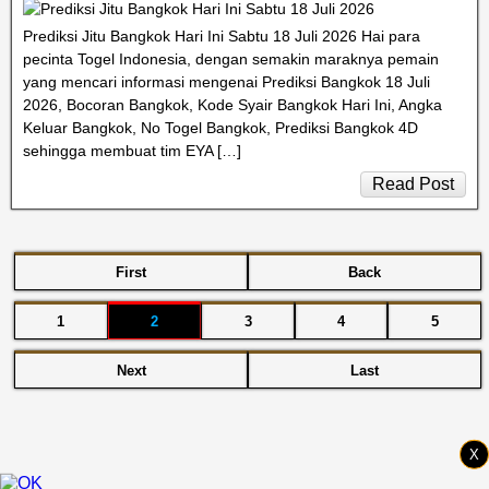
Prediksi Jitu Bangkok Hari Ini Sabtu 18 Juli 2026 Hai para
pecinta Togel Indonesia, dengan semakin maraknya pemain
yang mencari informasi mengenai Prediksi Bangkok 18 Juli
2026, Bocoran Bangkok, Kode Syair Bangkok Hari Ini, Angka
Keluar Bangkok, No Togel Bangkok, Prediksi Bangkok 4D
sehingga membuat tim EYA […]
Read Post
First
Back
1
2
3
4
5
Next
Last
X