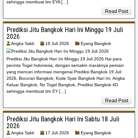
sehingga membuat tim EYA […]
Read Post
Prediksi Jitu Bangkok Hari Ini Minggu 19 Juli
2026
Angka Sakti
18 Juli 2026
Eyang Bangkok
Prediksi Jitu Bangkok Hari Ini Minggu 19 Juli 2026 Hai para
pecinta Togel Indonesia, dengan semakin maraknya pemain
yang mencari informasi mengenai Prediksi Bangkok 19 Juli
2026, Bocoran Bangkok, Kode Syair Bangkok Hari Ini, Angka
Keluar Bangkok, No Togel Bangkok, Prediksi Bangkok 4D
sehingga membuat tim EY […]
Read Post
Prediksi Jitu Bangkok Hari Ini Sabtu 18 Juli
2026
Angka Sakti
17 Juli 2026
Eyang Bangkok