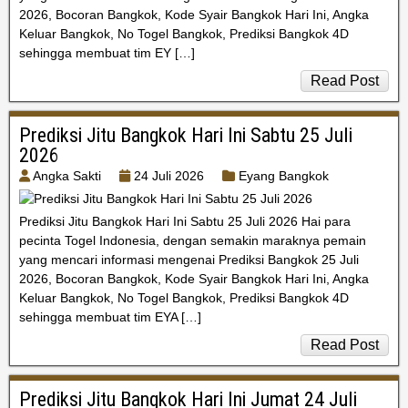
2026, Bocoran Bangkok, Kode Syair Bangkok Hari Ini, Angka
Keluar Bangkok, No Togel Bangkok, Prediksi Bangkok 4D
sehingga membuat tim EY […]
Read Post
Prediksi Jitu Bangkok Hari Ini Sabtu 25 Juli
2026
Angka Sakti
24 Juli 2026
Eyang Bangkok
Prediksi Jitu Bangkok Hari Ini Sabtu 25 Juli 2026 Hai para
pecinta Togel Indonesia, dengan semakin maraknya pemain
yang mencari informasi mengenai Prediksi Bangkok 25 Juli
2026, Bocoran Bangkok, Kode Syair Bangkok Hari Ini, Angka
Keluar Bangkok, No Togel Bangkok, Prediksi Bangkok 4D
sehingga membuat tim EYA […]
Read Post
Prediksi Jitu Bangkok Hari Ini Jumat 24 Juli