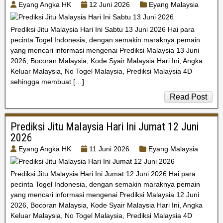
Eyang Angka HK
12 Juni 2026
Eyang Malaysia
Prediksi Jitu Malaysia Hari Ini Sabtu 13 Juni 2026 Hai para
pecinta Togel Indonesia, dengan semakin maraknya pemain
yang mencari informasi mengenai Prediksi Malaysia 13 Juni
2026, Bocoran Malaysia, Kode Syair Malaysia Hari Ini, Angka
Keluar Malaysia, No Togel Malaysia, Prediksi Malaysia 4D
sehingga membuat […]
Read Post
Prediksi Jitu Malaysia Hari Ini Jumat 12 Juni
2026
Eyang Angka HK
11 Juni 2026
Eyang Malaysia
Prediksi Jitu Malaysia Hari Ini Jumat 12 Juni 2026 Hai para
pecinta Togel Indonesia, dengan semakin maraknya pemain
yang mencari informasi mengenai Prediksi Malaysia 12 Juni
2026, Bocoran Malaysia, Kode Syair Malaysia Hari Ini, Angka
Keluar Malaysia, No Togel Malaysia, Prediksi Malaysia 4D