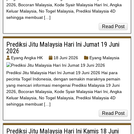
2026, Bocoran Malaysia, Kode Syair Malaysia Hari Ini, Angka
Keluar Malaysia, No Togel Malaysia, Prediksi Malaysia 4D
sehingga membuat […]
Read Post
Prediksi Jitu Malaysia Hari Ini Jumat 19 Juni
2026
Eyang Angka HK
18 Juni 2026
Eyang Malaysia
Prediksi Jitu Malaysia Hari Ini Jumat 19 Juni 2026 Hai para
pecinta Togel Indonesia, dengan semakin maraknya pemain
yang mencari informasi mengenai Prediksi Malaysia 19 Juni
2026, Bocoran Malaysia, Kode Syair Malaysia Hari Ini, Angka
Keluar Malaysia, No Togel Malaysia, Prediksi Malaysia 4D
sehingga membuat […]
Read Post
Prediksi Jitu Malaysia Hari Ini Kamis 18 Juni