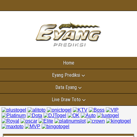
Home
Eyang Prediksi
Data Eyang
Live Draw Toto