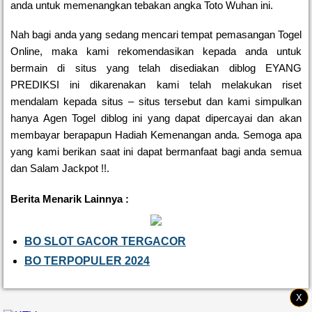
anda untuk memenangkan tebakan angka Toto Wuhan ini.
Nah bagi anda yang sedang mencari tempat pemasangan Togel
Online, maka kami rekomendasikan kepada anda untuk
bermain di situs yang telah disediakan diblog EYANG
PREDIKSI ini dikarenakan kami telah melakukan riset
mendalam kepada situs – situs tersebut dan kami simpulkan
hanya Agen Togel diblog ini yang dapat dipercayai dan akan
membayar berapapun Hadiah Kemenangan anda. Semoga apa
yang kami berikan saat ini dapat bermanfaat bagi anda semua
dan Salam Jackpot !!.
Berita Menarik Lainnya :
BO SLOT GACOR TERGACOR
BO TERPOPULER 2024
X