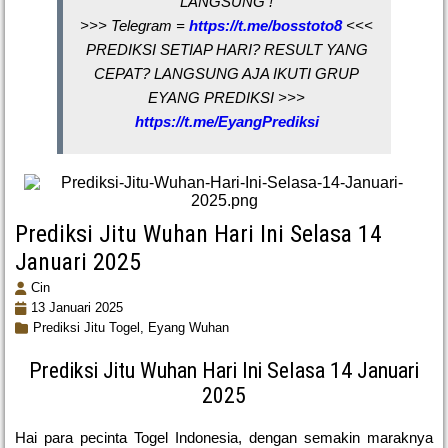
LANGSUNG !
>>> Telegram =
https://t.me/bosstoto8
<<<
PREDIKSI SETIAP HARI? RESULT YANG
CEPAT? LANGSUNG AJA IKUTI GRUP
EYANG PREDIKSI >>>
https://t.me/EyangPrediksi
Prediksi Jitu Wuhan Hari Ini Selasa 14
Januari 2025
Cin
13 Januari 2025
Prediksi Jitu Togel,
Eyang Wuhan
Prediksi Jitu Wuhan Hari Ini Selasa 14 Januari
2025
Hai para pecinta Togel Indonesia, dengan semakin maraknya