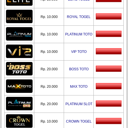
Rp. 10.000
ROYAL TOGEL
Rp. 10.000
PLATINUM TOTO
Rp. 10.000
VIP TOTO
Rp. 20.000
BOSS TOTO
Rp. 20.000
MAX TOTO
Rp. 20.000
PLATINUM SLOT
Rp. 10.000
CROWN TOGEL