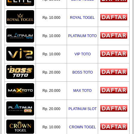
Rp. 10.000
ROYAL TOGEL
Rp. 10.000
PLATINUM TOTO
Rp. 10.000
VIP TOTO
Rp. 20.000
BOSS TOTO
Rp. 20.000
MAX TOTO
Rp. 20.000
PLATINUM SLOT
Rp. 10.000
CROWN TOGEL