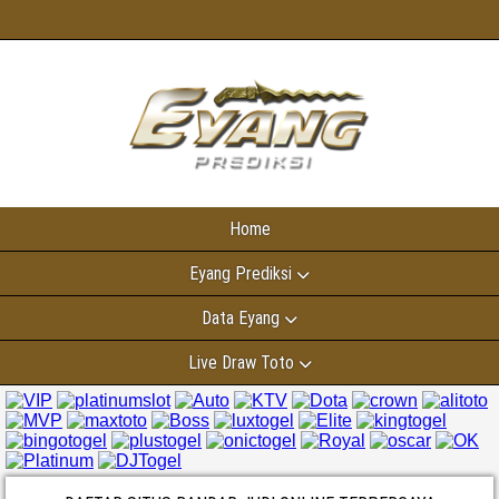
Home
Eyang Prediksi
Data Eyang
Live Draw Toto