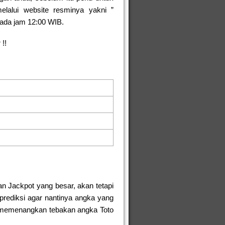
elalui website resminya yakni ”
pada jam 12:00 WIB.
!!
n Jackpot yang besar, akan tetapi
prediksi agar nantinya angka yang
k memenangkan tebakan angka Toto