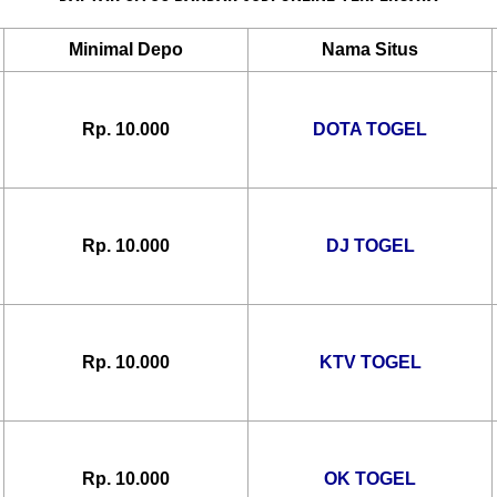
Minimal Depo
Nama Situs
Rp. 10.000
DOTA TOGEL
Rp. 10.000
DJ TOGEL
Rp. 10.000
KTV TOGEL
Rp. 10.000
OK TOGEL