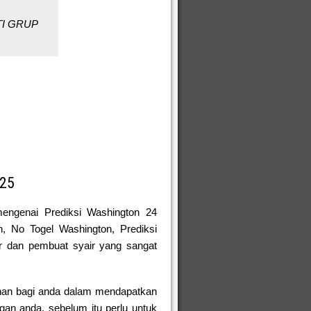
TI GRUP
025
engenai Prediksi Washington 24
, No Togel Washington, Prediksi
 dan pembuat syair yang sangat
ahan bagi anda dalam mendapatkan
an anda, sebelum itu perlu untuk