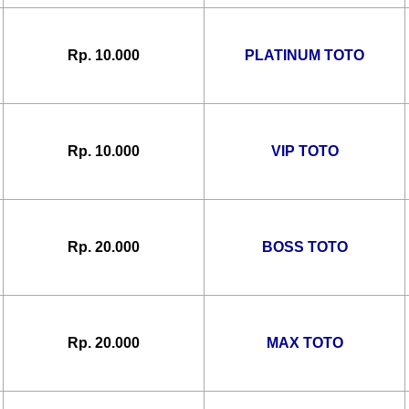
Rp. 10.000
PLATINUM TOTO
Rp. 10.000
VIP TOTO
Rp. 20.000
BOSS TOTO
Rp. 20.000
MAX TOTO