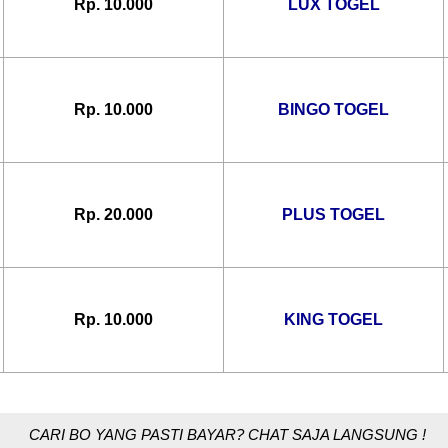
Rp. 10.000
LUX TOGEL
Rp. 10.000
BINGO TOGEL
Rp. 20.000
PLUS TOGEL
Rp. 10.000
KING TOGEL
CARI BO YANG PASTI BAYAR? CHAT SAJA LANGSUNG !