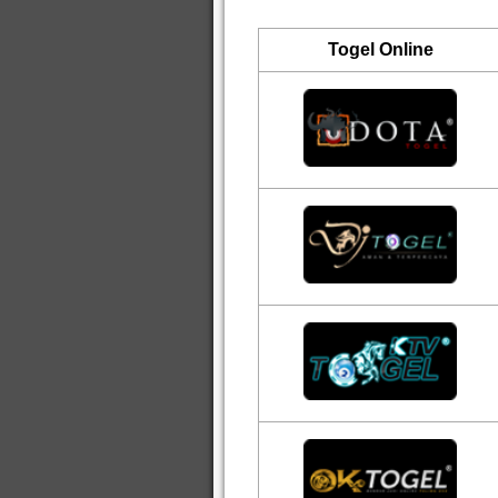
Togel Online