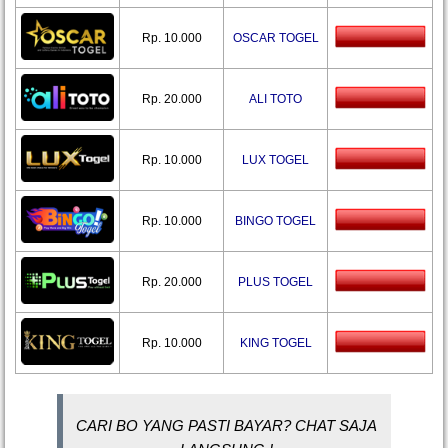
Rp. 10.000
OSCAR TOGEL
Rp. 20.000
ALI TOTO
Rp. 10.000
LUX TOGEL
Rp. 10.000
BINGO TOGEL
Rp. 20.000
PLUS TOGEL
Rp. 10.000
KING TOGEL
CARI BO YANG PASTI BAYAR? CHAT SAJA