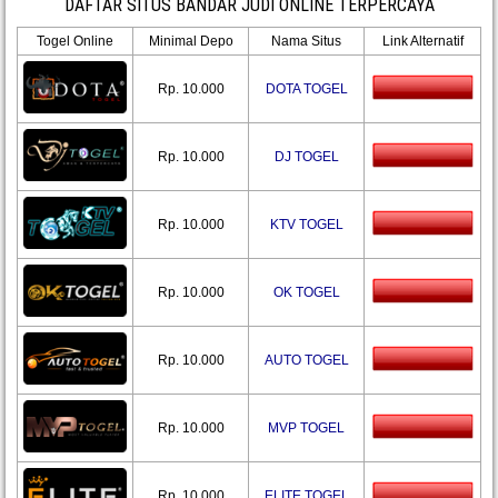
DAFTAR SITUS BANDAR JUDI ONLINE TERPERCAYA
Togel Online
Minimal Depo
Nama Situs
Link Alternatif
Rp. 10.000
DOTA TOGEL
Rp. 10.000
DJ TOGEL
Rp. 10.000
KTV TOGEL
Rp. 10.000
OK TOGEL
Rp. 10.000
AUTO TOGEL
Rp. 10.000
MVP TOGEL
Rp. 10.000
ELITE TOGEL