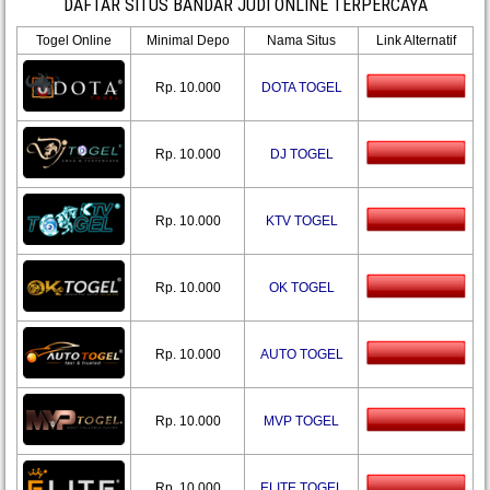
DAFTAR SITUS BANDAR JUDI ONLINE TERPERCAYA
Togel Online
Minimal Depo
Nama Situs
Link Alternatif
Rp. 10.000
DOTA TOGEL
Rp. 10.000
DJ TOGEL
Rp. 10.000
KTV TOGEL
Rp. 10.000
OK TOGEL
Rp. 10.000
AUTO TOGEL
Rp. 10.000
MVP TOGEL
Rp. 10.000
ELITE TOGEL