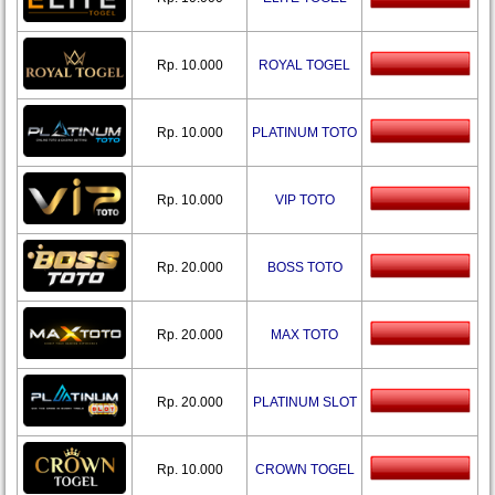
Rp. 10.000
ROYAL TOGEL
Rp. 10.000
PLATINUM TOTO
Rp. 10.000
VIP TOTO
Rp. 20.000
BOSS TOTO
Rp. 20.000
MAX TOTO
Rp. 20.000
PLATINUM SLOT
Rp. 10.000
CROWN TOGEL