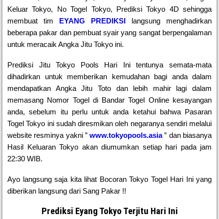
Keluar Tokyo, No Togel Tokyo, Prediksi Tokyo 4D sehingga
membuat tim
EYANG PREDIKSI
langsung menghadirkan
beberapa pakar dan pembuat syair yang sangat berpengalaman
untuk meracaik Angka Jitu Tokyo ini.
Prediksi Jitu Tokyo Pools Hari Ini tentunya semata-mata
dihadirkan untuk memberikan kemudahan bagi anda dalam
mendapatkan Angka Jitu Toto dan lebih mahir lagi dalam
memasang Nomor Togel di Bandar Togel Online kesayangan
anda, sebelum itu perlu untuk anda ketahui bahwa Pasaran
Togel Tokyo ini sudah diresmikan oleh negaranya sendiri melalui
website resminya yakni ”
www.tokyopools.asia
” dan biasanya
Hasil Keluaran Tokyo akan diumumkan setiap hari pada jam
22:30 WIB.
Ayo langsung saja kita lihat Bocoran Tokyo Togel Hari Ini yang
diberikan langsung dari Sang Pakar !!
Prediksi Eyang Tokyo Terjitu Hari Ini