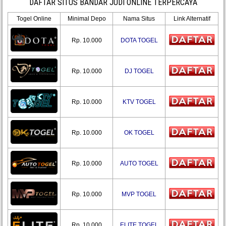
DAFTAR SITUS BANDAR JUDI ONLINE TERPERCAYA
Togel Online
Minimal Depo
Nama Situs
Link Alternatif
Rp. 10.000
DOTA TOGEL
Rp. 10.000
DJ TOGEL
Rp. 10.000
KTV TOGEL
Rp. 10.000
OK TOGEL
Rp. 10.000
AUTO TOGEL
Rp. 10.000
MVP TOGEL
Rp. 10.000
ELITE TOGEL