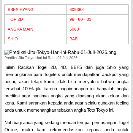
BBFS EYANG
609368
TOP 2D
96 - 80 - 03
ANGKA MAIN
6083
SHIO
BABI
Prediksi Jitu Tokyo Hari Ini Rabu 01 Juli 2026
Inilah Racikan Togel 2D, 4D, BBFS dan juga Shio yang
memungkinan para Togelers untuk mendapatkan Jackpot yang
besar, akan tetapi kami tidak bisa menyakini bahwa angka
tersebut 100% jitu karena bagaimanapun ini hanyalah angka
prediksi agar nantinya angka yang dipasang akan keluar dan
kena. Kami sarankan kepada anda agar selalu gunakan feeling
anda untuk memenangkan tebakan angka Toto Tokyo ini.
Nah bagi anda yang sedang mencari tempat pemasangan Togel
Online, maka kami rekomendasikan kepada anda untuk