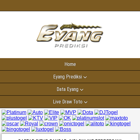
Home
Eyang Prediksi
Data Eyang
Live Draw Toto