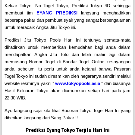
Keluar Tokyo, No Togel Tokyo, Prediksi Tokyo 4D sehingga
membuat tim
EYANG PREDIKSI
langsung menghadirkan
beberapa pakar dan pembuat syair yang sangat berpengalaman
untuk meracaik Angka Jitu Tokyo ini.
Prediksi Jitu Tokyo Pools Hari Ini tentunya semata-mata
dihadirkan untuk memberikan kemudahan bagi anda dalam
mendapatkan Angka Jitu Toto dan lebih mahir lagi dalam
memasang Nomor Togel di Bandar Togel Online kesayangan
anda, sebelum itu perlu untuk anda ketahui bahwa Pasaran
Togel Tokyo ini sudah diresmikan oleh negaranya sendiri melalui
website resminya yakni ”
www.tokyopools.asia
” dan biasanya
Hasil Keluaran Tokyo akan diumumkan setiap hari pada jam
22:30 WIB.
Ayo langsung saja kita lihat Bocoran Tokyo Togel Hari Ini yang
diberikan langsung dari Sang Pakar !!
Prediksi Eyang Tokyo Terjitu Hari Ini