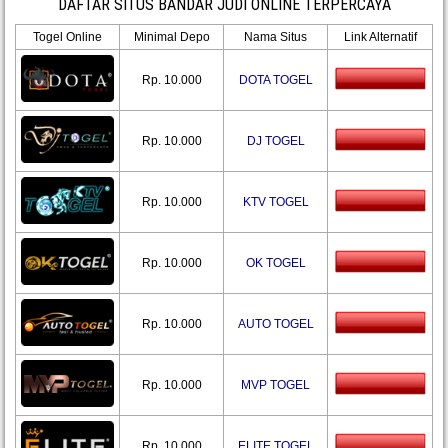
DAFTAR SITUS BANDAR JUDI ONLINE TERPERCAYA
Togel Online
Minimal Depo
Nama Situs
Link Alternatif
Rp. 10.000
DOTA TOGEL
Rp. 10.000
DJ TOGEL
Rp. 10.000
KTV TOGEL
Rp. 10.000
OK TOGEL
Rp. 10.000
AUTO TOGEL
Rp. 10.000
MVP TOGEL
Rp. 10.000
ELITE TOGEL